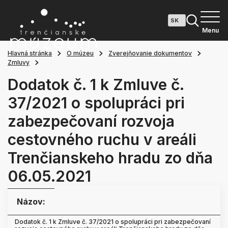
Menu
Hlavná stránka
O múzeu
Zverejňovanie dokumentov
Zmluvy
Dodatok č. 1 k Zmluve č.
37/2021 o spolupráci pri
zabezpečovaní rozvoja
cestovného ruchu v areáli
Trenčianskeho hradu zo dňa
06.05.2021
Názov:
Dodatok č. 1 k Zmluve č. 37/2021 o spolupráci pri zabezpečovaní