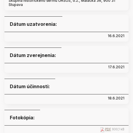
Skupina historického šermu URSUS, o.z., Malacká 36, 900 31
Stupava
Dátum uzatvorenia:
16.6.2021
Dátum zverejnenia:
17.6.2021
Dátum účinnosti:
18.6.2021
Fotokópia:
PDF
930,1 kB