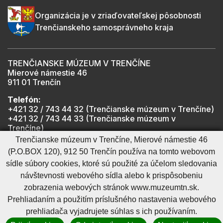
Organizácia je v zriaďovateľskej pôsobnosti
Trenčianskeho samosprávneho kraja
TRENČIANSKE MÚZEUM V TRENČÍNE
Mierové námestie 46
911 01 Trenčín
Telefón:
+421 32 / 743 44 32 (Trenčianske múzeum v Trenčíne)
+421 32 / 743 44 33 (Trenčianske múzeum v
Trenčíne)
+421 901 918 825 (Trenčiansky hrad - informátor -
Trenčianske múzeum v Trenčíne, Mierové námestie 46
počas otváracích hodín hradu)
(P.O.BOX 120), 912 50 Trenčín používa na tomto webovom
sídle súbory cookies, ktoré sú použité za účelom sledovania
návštevnosti webového sídla alebo k prispôsobeniu
Mapa stránky
RSS
Cookies nastavenie
Ochrana osobných údajov
zobrazenia webových stránok www.muzeumtn.sk.
Cookies - viac informácií
Vyhlásenie o prístupnosti
Prehliadaním a použitím príslušného nastavenia webového
Technický prevádzkovateľ
Správca obsahu
prehliadača vyjadrujete súhlas s ich používaním.
Generuje
CMS BUXUS