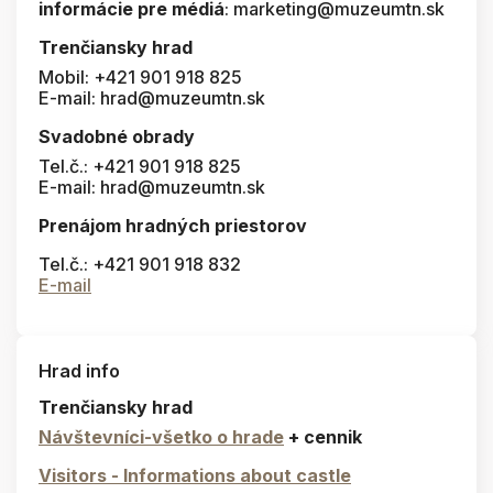
informácie pre médiá
: marketing@muzeumtn.sk
Trenčiansky hrad
Mobil: +421 901 918 825
E-mail: hrad@muzeumtn.sk
Svadobné obrady
Tel.č.: +421 901 918 825
E-mail: hrad@muzeumtn.sk
Prenájom hradných priestorov
Tel.č.: +421 901 918 832
E-mail
Hrad info
Trenčiansky hrad
Návštevníci-všetko o hrade
+ cennik
Visitors - Informations about castle