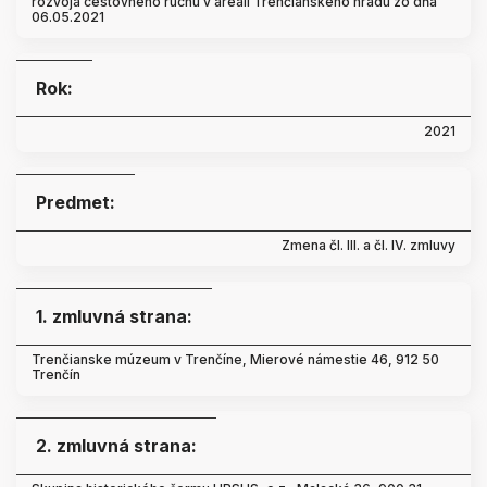
rozvoja cestovného ruchu v areáli Trenčianskeho hradu zo dňa
06.05.2021
Rok:
2021
Predmet:
Zmena čl. III. a čl. IV. zmluvy
1. zmluvná strana:
Trenčianske múzeum v Trenčíne, Mierové námestie 46, 912 50
Trenčín
2. zmluvná strana: