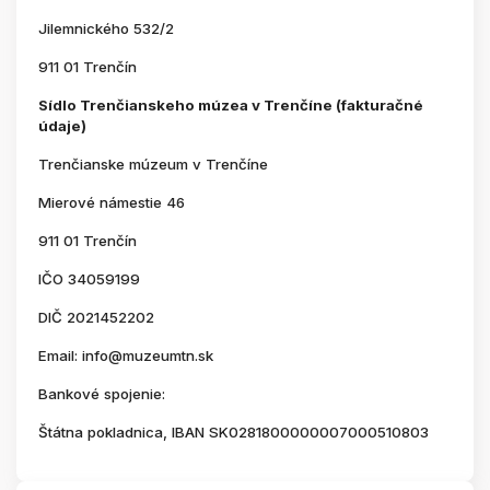
Jilemnického 532/2
911 01 Trenčín
Sídlo Trenčianskeho múzea v Trenčíne (fakturačné
údaje)
Trenčianske múzeum v Trenčíne
Mierové námestie 46
911 01 Trenčín
IČO 34059199
DIČ 2021452202
Email: info@muzeumtn.sk
Bankové spojenie:
Štátna pokladnica, IBAN SK0281800000007000510803