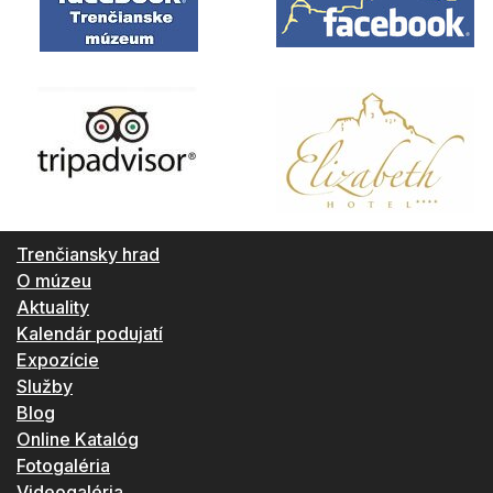
Trenčiansky hrad
O múzeu
Aktuality
Kalendár podujatí
Expozície
Služby
Blog
Online Katalóg
Fotogaléria
Videogaléria