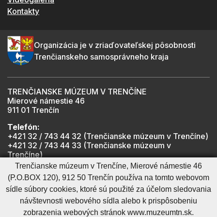
Kontakty
Organizácia je v zriaďovateľskej pôsobnosti
Trenčianskeho samosprávneho kraja
TRENČIANSKE MÚZEUM V TRENČÍNE
Mierové námestie 46
911 01 Trenčín
Telefón:
+421 32 / 743 44 32 (Trenčianske múzeum v Trenčíne)
+421 32 / 743 44 33 (Trenčianske múzeum v
Trenčíne)
+421 901 918 825 (Trenčiansky hrad - informátor -
Trenčianske múzeum v Trenčíne, Mierové námestie 46
počas otváracích hodín hradu)
(P.O.BOX 120), 912 50 Trenčín používa na tomto webovom
sídle súbory cookies, ktoré sú použité za účelom sledovania
návštevnosti webového sídla alebo k prispôsobeniu
Mapa stránky
RSS
Cookies nastavenie
Ochrana osobných údajov
zobrazenia webových stránok www.muzeumtn.sk.
Cookies - viac informácií
Vyhlásenie o prístupnosti