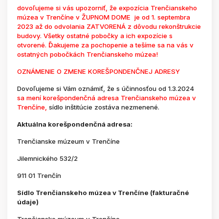
dovoľujeme si vás upozorniť, že expozícia Trenčianskeho
múzea v Trenčíne v ŽUPNOM DOME je od 1. septembra
2023 až do odvolania ZATVORENÁ z dôvodu rekonštrukcie
budovy. Všetky ostatné pobočky a ich expozície s
otvorené. Ďakujeme za pochopenie a tešíme sa na vás v
ostatných pobočkách Trenčianskeho múzea!
OZNÁMENIE O ZMENE KOREŠPONDENČNEJ ADRESY
Dovoľujeme si Vám oznámiť, že s účinnosťou od 1.3.2024
sa mení korešpondenčná adresa Trenčianskeho múzea v
Trenčíne,
sídlo inštitúcie zostáva nezmenené.
Aktuálna korešpondenčná adresa:
Trenčianske múzeum v Trenčíne
Jilemnického 532/2
911 01 Trenčín
Sídlo Trenčianskeho múzea v Trenčíne (fakturačné
údaje)