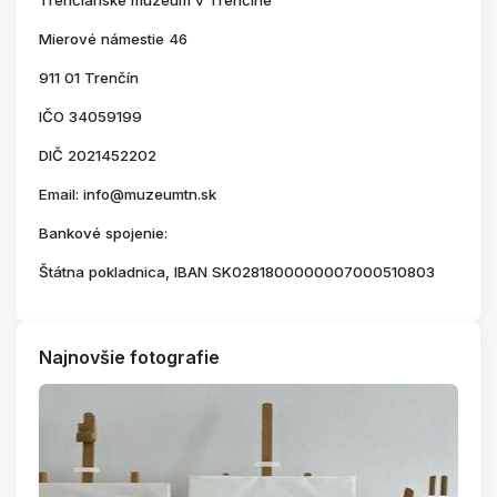
Trenčianske múzeum v Trenčíne
Mierové námestie 46
911 01 Trenčín
IČO 34059199
DIČ 2021452202
Email: info@muzeumtn.sk
Bankové spojenie:
Štátna pokladnica, IBAN SK0281800000007000510803
Najnovšie fotografie