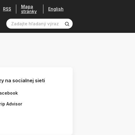
Mapa
RSS
English
stránky
y na socialnej sieti
acebook
rip Advisor