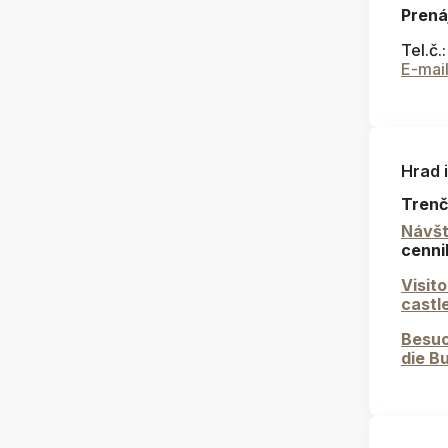
Prená
Tel.č.
E-mai
Hrad 
Trenč
Návšt
cenni
Visit
castl
Besuc
die B