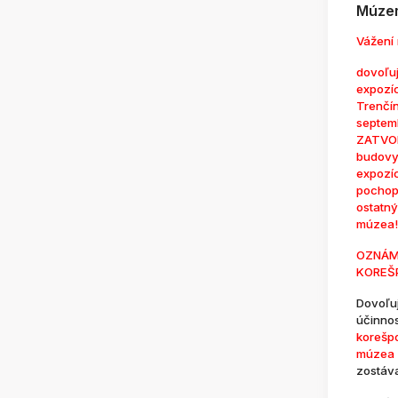
Múzem
Vážení 
dovoľuj
expozí
Trenčí
septem
ZATVOR
budovy
expozí
pochop
ostatn
múzea!
OZNÁM
KOREŠ
Dovoľu
účinno
korešp
múzea 
zostáv