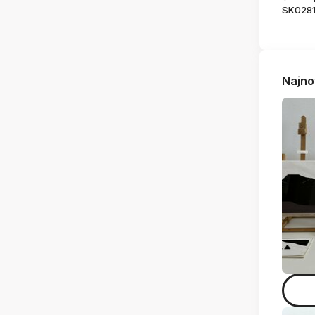
SK028
Najno