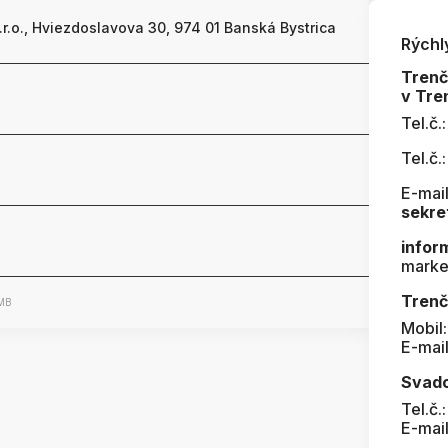
.r.o., Hviezdoslavova 30, 974 01 Banská Bystrica
Rýchl
Tren
v Tre
Tel.č.
Tel.č.
E-mail
sekre
infor
marke
Trenč
 MB
Mobil
E-mai
Svad
Tel.č.
E-mai