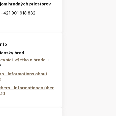
jom hradných priestorov
: +421 901 918 832
l
info
iansky hrad
evníci-všetko o hrade
+
k
ors - Informations about
e
hers - Informationen über
urg