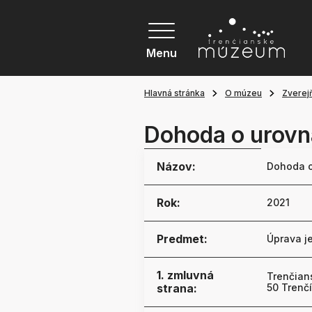
Menu
Hlavná stránka
O múzeu
Zverej
Dohoda o urovn
Názov:
Dohoda o
Rok:
2021
Predmet:
Úprava j
1. zmluvná
Trenčian
strana:
50 Trenč