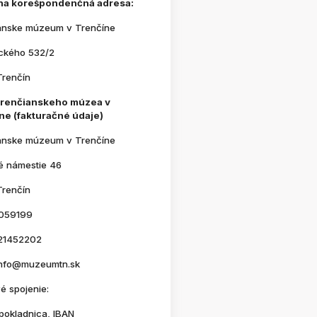
na korešpondenčná adresa:
anske múzeum v Trenčíne
ického 532/2
Trenčín
Trenčianskeho múzea v
ne (fakturačné údaje)
anske múzeum v Trenčíne
é námestie 46
Trenčín
059199
21452202
 info@muzeumtn.sk
é spojenie:
pokladnica, IBAN