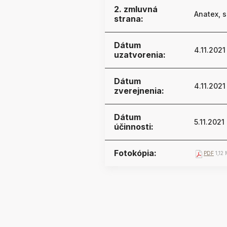
2. zmluvná
Anatex, s
strana:
Dátum
4.11.2021
uzatvorenia:
Dátum
4.11.2021
zverejnenia:
Dátum
5.11.2021
účinnosti:
Fotokópia:
PDF
1,12