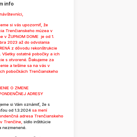
 info
návštevníci,
eme si vás upozorniť, že
cia Trenčianskeho múzea v
ne v ŽUPNOM DOME je od 1.
bra 2023 až do odvolania
ENÁ z dôvodu rekonštrukcie
. Všetky ostatné pobočky a ich
cie s otvorené. Ďakujeme za
enie a tešíme sa na vás v
ých pobočkách Trenčianskeho
ENIE O ZMENE
PONDENČNEJ ADRESY
jeme si Vám oznámiť, že s
sťou od 1.3.2024
sa mení
ondenčná adresa Trenčianskeho
v Trenčíne,
sídlo inštitúcie
a nezmenené.