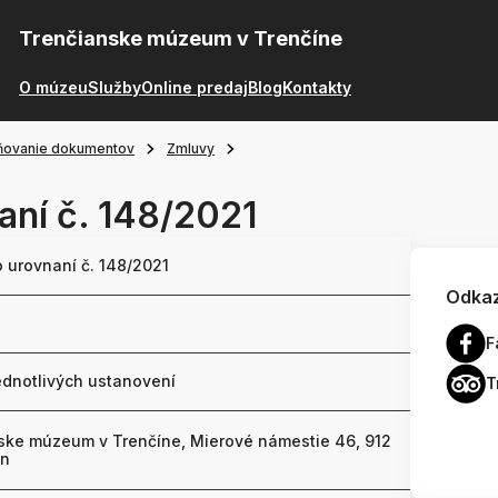
Trenčianske múzeum v Trenčíne
O múzeu
Služby
Online predaj
Blog
Kontakty
ňovanie dokumentov
Zmluvy
aní č. 148/2021
 urovnaní č. 148/2021
Odkaz
F
ednotlivých ustanovení
T
ske múzeum v Trenčíne, Mierové námestie 46, 912
ín