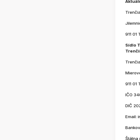
Aktuál
Trenči
Jilemn
911 01 
Sídlo 
Trenčí
Trenči
Mierov
911 01 
IČO 34
DIČ 20
Email:
Bankov
Štátna 