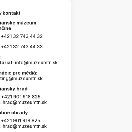
y kontakt
čianske múzeum
nčíne
: +421 32 743 44 32
: +421 32 743 44 33
:
tariát
: info@muzeumtn.sk
mácie pre médiá
:
ting@muzeumtn.sk
iansky hrad
: +421 901 918 825
l: hrad@muzeumtn.sk
obné obrady
: +421 901 918 825
l: hrad@muzeumtn.sk