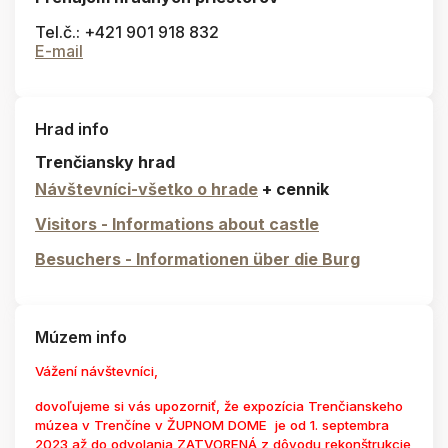
Tel.č.: +421 901 918 832
E-mail
Hrad info
Trenčiansky hrad
Návštevníci-všetko o hrade
+ cennik
Visitors - Informations about castle
Besuchers - Informationen über die Burg
Múzem info
Vážení návštevníci,
dovoľujeme si vás upozorniť, že expozícia Trenčianskeho
múzea v Trenčíne v ŽUPNOM DOME je od 1. septembra
2023 až do odvolania ZATVORENÁ z dôvodu rekonštrukcie