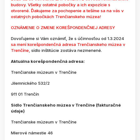
budovy. Všetky ostatné pobočky a ich expozície s
otvorené. Ďakujeme za pochopenie a tešíme sa na vás v
ostatných pobočkách Trenčianskeho múzea!
OZNÁMENIE O ZMENE KOREŠPONDENČNEJ ADRESY
Dovoľujeme si Vám oznámiť, že s účinnosťou od 1.3.2024
sa mení korešpondenčná adresa Trenčianskeho múzea v
Trenčíne,
sídlo inštitúcie zostáva nezmenené.
Aktuálna korešpondenčná adresa:
Trenčianske múzeum v Trenčíne
Jilemnického 532/2
911 01 Trenčín
Sídlo Trenčianskeho múzea v Trenčíne (fakturačné
údaje)
Trenčianske múzeum v Trenčíne
Mierové námestie 46