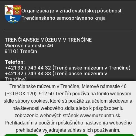
Organizácia je v zriaďovateľskej pôsobnosti
Trenčianskeho samosprávneho kraja
TRENČIANSKE MÚZEUM V TRENČÍNE
Mierové námestie 46
911 01 Trenčín
Telefón:
+421 32 / 743 44 32 (Trenčianske múzeum v Trenčíne)
+421 32 / 743 44 33 (Trenčianske múzeum v
Trenčíne)
+421 901 918 825 (Trenčiansky hrad - informátor -
Trenčianske múzeum v Trenčíne, Mierové námestie 46
počas otváracích hodín hradu)
(P.O.BOX 120), 912 50 Trenčín používa na tomto webovom
sídle súbory cookies, ktoré sú použité za účelom sledovania
návštevnosti webového sídla alebo k prispôsobeniu
Mapa stránky
RSS
Cookies nastavenie
Ochrana osobných údajov
zobrazenia webových stránok www.muzeumtn.sk.
Cookies - viac informácií
Vyhlásenie o prístupnosti
Prehliadaním a použitím príslušného nastavenia webového
Technický prevádzkovateľ
Správca obsahu
prehliadača vyjadrujete súhlas s ich používaním.
Generuje
CMS BUXUS