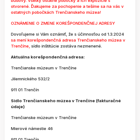
budovy. Všetky ostatné pobočky a ich expozície s
otvorené. Ďakujeme za pochopenie a tešíme sa na vás v
ostatných pobočkách Trenčianskeho múzea!
OZNÁMENIE O ZMENE KOREŠPONDENČNEJ ADRESY
Dovoľujeme si Vám oznámiť, že s účinnosťou od 1.3.2024
sa mení korešpondenčná adresa Trenčianskeho múzea v
Trenčíne,
sídlo inštitúcie zostáva nezmenené.
Aktuálna korešpondenčná adresa:
Trenčianske múzeum v Trenčíne
Jilemnického 532/2
911 01 Trenčín
Sídlo Trenčianskeho múzea v Trenčíne (fakturačné
údaje)
Trenčianske múzeum v Trenčíne
Mierové námestie 46
911 01 Trenčín