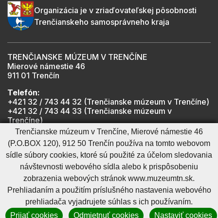
Organizácia je v zriaďovateľskej pôsobnosti
Trenčianskeho samosprávneho kraja
TRENČIANSKE MÚZEUM V TRENČÍNE
Mierové námestie 46
911 01 Trenčín
Telefón:
+421 32 / 743 44 32 (Trenčianske múzeum v Trenčíne)
+421 32 / 743 44 33 (Trenčianske múzeum v
Trenčíne)
+421 901 918 825 (Trenčiansky hrad - informátor -
Trenčianske múzeum v Trenčíne, Mierové námestie 46
počas otváracích hodín hradu)
(P.O.BOX 120), 912 50 Trenčín používa na tomto webovom
sídle súbory cookies, ktoré sú použité za účelom sledovania
návštevnosti webového sídla alebo k prispôsobeniu
Mapa stránky
RSS
Cookies nastavenie
Ochrana osobných údajov
zobrazenia webových stránok www.muzeumtn.sk.
Cookies - viac informácií
Vyhlásenie o prístupnosti
Prehliadaním a použitím príslušného nastavenia webového
Technický prevádzkovateľ
Správca obsahu
prehliadača vyjadrujete súhlas s ich používaním.
Generuje
CMS BUXUS
Prijať cookies
Odmietnuť cookies
Nastaviť cookies