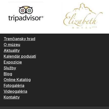
Trenčiansky hrad
O múzeu
Aktuality
Kalendár podujatí
Expozície
Služby
Blog
Online Katalóg
Fotogaléria
Videogaléria
Kontakty