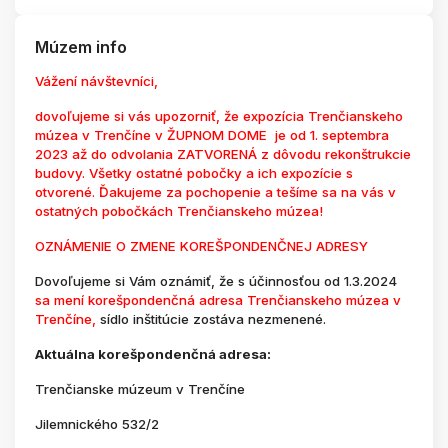
Múzem info
Vážení návštevníci,
dovoľujeme si vás upozorniť, že expozícia Trenčianskeho
múzea v Trenčíne v ŽUPNOM DOME je od 1. septembra
2023 až do odvolania ZATVORENÁ z dôvodu rekonštrukcie
budovy. Všetky ostatné pobočky a ich expozície s
otvorené. Ďakujeme za pochopenie a tešíme sa na vás v
ostatných pobočkách Trenčianskeho múzea!
OZNÁMENIE O ZMENE KOREŠPONDENČNEJ ADRESY
Dovoľujeme si Vám oznámiť, že s účinnosťou od 1.3.2024
sa mení korešpondenčná adresa Trenčianskeho múzea v
Trenčíne,
sídlo inštitúcie zostáva nezmenené.
Aktuálna korešpondenčná adresa:
Trenčianske múzeum v Trenčíne
Jilemnického 532/2