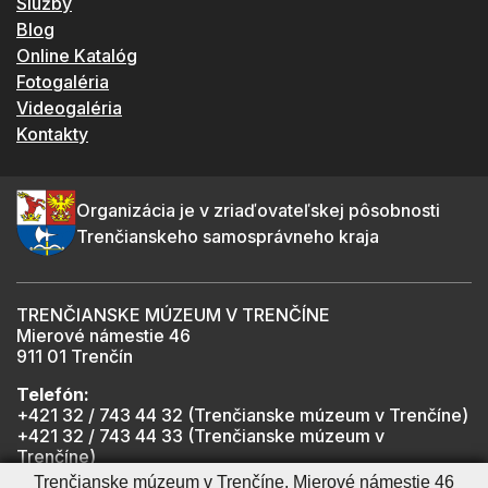
Služby
Blog
Online Katalóg
Fotogaléria
Videogaléria
Kontakty
Organizácia je v zriaďovateľskej pôsobnosti
Trenčianskeho samosprávneho kraja
TRENČIANSKE MÚZEUM V TRENČÍNE
Mierové námestie 46
911 01 Trenčín
Telefón:
+421 32 / 743 44 32 (Trenčianske múzeum v Trenčíne)
+421 32 / 743 44 33 (Trenčianske múzeum v
Trenčíne)
+421 901 918 825 (Trenčiansky hrad - informátor -
Trenčianske múzeum v Trenčíne, Mierové námestie 46