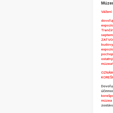
Múzem
Vážení 
dovoľuj
expozí
Trenčí
septem
ZATVOR
budovy
expozí
pochop
ostatn
múzea!
OZNÁM
KOREŠ
Dovoľu
účinno
korešp
múzea 
zostáv