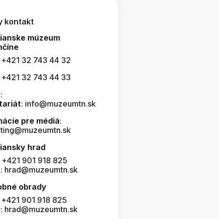
y kontakt
čianske múzeum
nčíne
: +421 32 743 44 32
: +421 32 743 44 33
:
tariát
: info@muzeumtn.sk
mácie pre médiá
:
ting@muzeumtn.sk
iansky hrad
: +421 901 918 825
l: hrad@muzeumtn.sk
obné obrady
: +421 901 918 825
l: hrad@muzeumtn.sk