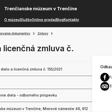
Trenčianske múzeum v Trenčíne
O múzeu
Služby
Online predaj
Blog
Kontakty
ňovanie dokumentov
Zmluvy
a licenčná zmluva č.
Odkaz
dielo a licenčná zmluva č. 155/2021
F
T
nie diela - odborného príspevku
ske múzeum v Trenčíne, Mierové námestie 46, 912