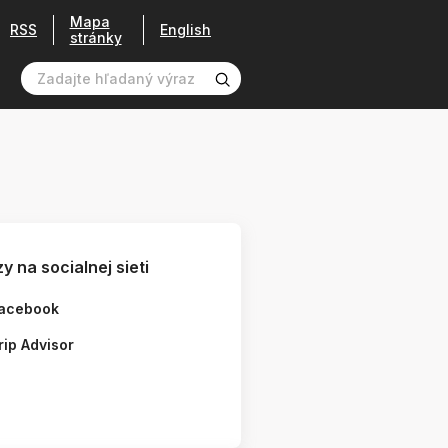
Mapa
RSS
English
stránky
y na socialnej sieti
acebook
rip Advisor