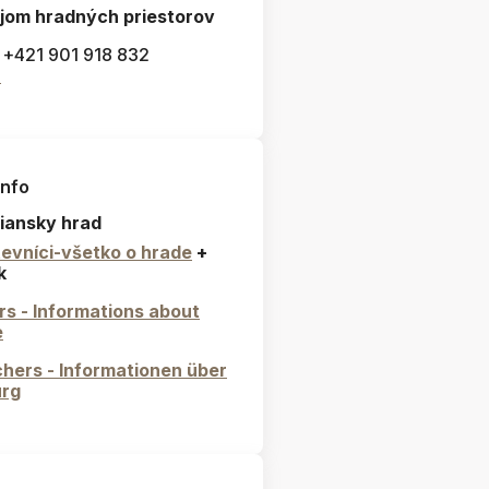
jom hradných priestorov
: +421 901 918 832
l
info
iansky hrad
evníci-všetko o hrade
+
k
ors - Informations about
e
hers - Informationen über
urg