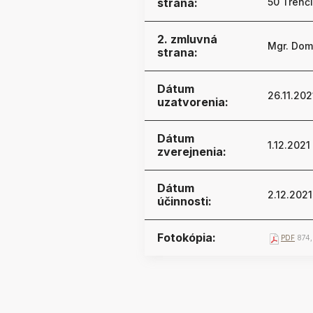
strana:
50 Trenč
2. zmluvná
Mgr. Domi
strana:
Dátum
26.11.202
uzatvorenia:
Dátum
1.12.2021
zverejnenia:
Dátum
2.12.2021
účinnosti:
Fotokópia:
PDF
874,