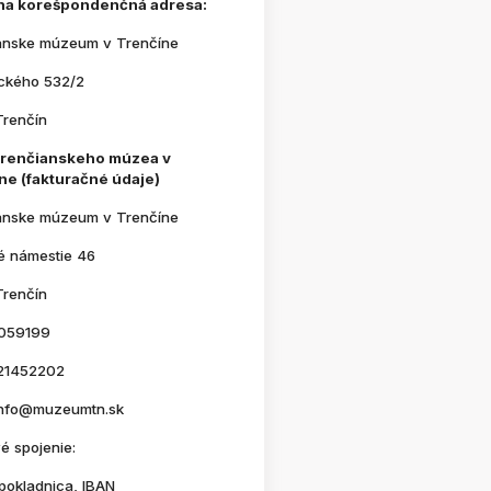
na korešpondenčná adresa:
anske múzeum v Trenčíne
ického 532/2
Trenčín
Trenčianskeho múzea v
ne (fakturačné údaje)
anske múzeum v Trenčíne
é námestie 46
Trenčín
059199
21452202
 info@muzeumtn.sk
é spojenie:
pokladnica, IBAN