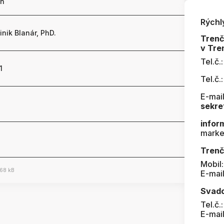
ín
Rýchl
nik Blanár, PhD.
Tren
v Tre
Tel.č.
1
Tel.č.
E-mail
sekre
infor
marke
Trenč
Mobil
68 kB
E-mai
Svad
Tel.č.
E-mai