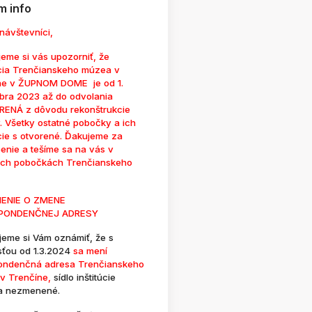
 info
návštevníci,
eme si vás upozorniť, že
cia Trenčianskeho múzea v
ne v ŽUPNOM DOME je od 1.
bra 2023 až do odvolania
ENÁ z dôvodu rekonštrukcie
. Všetky ostatné pobočky a ich
cie s otvorené. Ďakujeme za
enie a tešíme sa na vás v
ých pobočkách Trenčianskeho
ENIE O ZMENE
PONDENČNEJ ADRESY
jeme si Vám oznámiť, že s
sťou od 1.3.2024
sa mení
ondenčná adresa Trenčianskeho
v Trenčíne,
sídlo inštitúcie
a nezmenené.