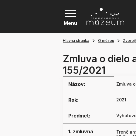
Menu
Hlavná stránka
O múzeu
Zverej
Zmluva o dielo 
155/2021
Názov:
Zmluva o 
Rok:
2021
Predmet:
Vyhotove
1. zmluvná
Trenčian