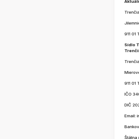
Aktuál
Trenči
Jilemn
911 01 
Sídlo 
Trenčí
Trenči
Mierov
911 01 
IČO 34
DIČ 20
Email:
Bankov
Štátna 