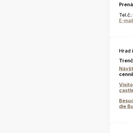
Prená
Tel.č.
E-mai
Hrad 
Trenč
Návšt
cenni
Visit
castl
Besuc
die B