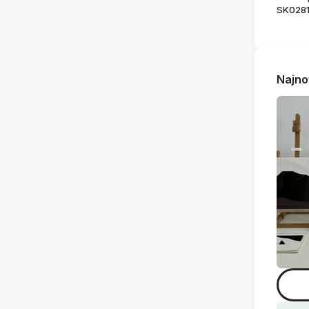
SK028
Najno