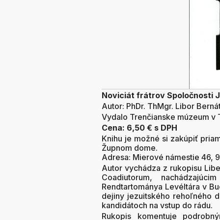
Noviciát frátrov Spoločnosti 
Autor: PhDr. ThMgr. Libor Berná
Vydalo Trenčianske múzeum v 
Cena: 6,50 € s DPH
Knihu je možné si zakúpiť pria
Župnom dome.
Adresa: Mierové námestie 46, 9
Autor vychádza z rukopisu Libe
Coadiutorum, nachádzajúc
Rendtartománya Levéltára v Bu
dejiny jezuitského rehoľného 
kandidátoch na vstup do rádu.
Rukopis komentuje podrobným