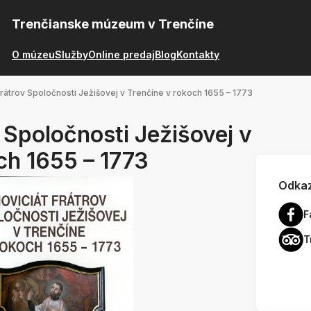
Trenčianske múzeum v Trenčíne
O múzeu
Služby
Online predaj
Blog
Kontakty
frátrov Spoločnosti Ježišovej v Trenčíne v rokoch 1655 – 1773
v Spoločnosti Ježišovej v
ch 1655 – 1773
Odkaz
F
T