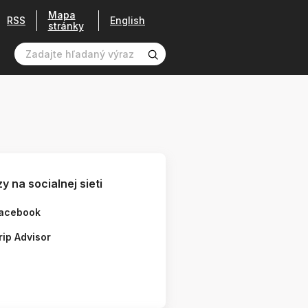
Mapa
RSS
English
stránky
y na socialnej sieti
acebook
rip Advisor