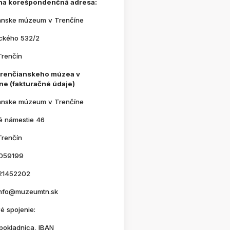
na korešpondenčná adresa:
anske múzeum v Trenčíne
ického 532/2
Trenčín
Trenčianskeho múzea v
ne (fakturačné údaje)
anske múzeum v Trenčíne
é námestie 46
Trenčín
059199
21452202
 info@muzeumtn.sk
é spojenie:
pokladnica, IBAN