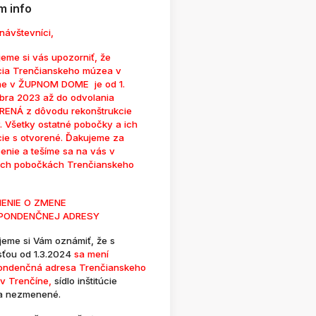
 info
návštevníci,
eme si vás upozorniť, že
cia Trenčianskeho múzea v
ne v ŽUPNOM DOME je od 1.
bra 2023 až do odvolania
ENÁ z dôvodu rekonštrukcie
. Všetky ostatné pobočky a ich
cie s otvorené. Ďakujeme za
enie a tešíme sa na vás v
ých pobočkách Trenčianskeho
ENIE O ZMENE
PONDENČNEJ ADRESY
jeme si Vám oznámiť, že s
sťou od 1.3.2024
sa mení
ondenčná adresa Trenčianskeho
v Trenčíne,
sídlo inštitúcie
a nezmenené.