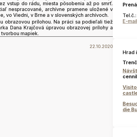
ez vstup do rádu, miesta pôsobenia až po smrť.
Prená
tiaľ nespracované, archívne pramene uložené v
, vo Viedni, v Brne a v slovenských archívoch.
Tel.č.
E-mai
 obrazovou prílohou. Na práci sa podieľali tiež
arka Dana Krajčová úpravou obrazovej prílohy a
. tvorbou mapiek.
22.10.2020
Hrad 
Trenč
Návšt
cenni
Visit
castl
Besuc
die B