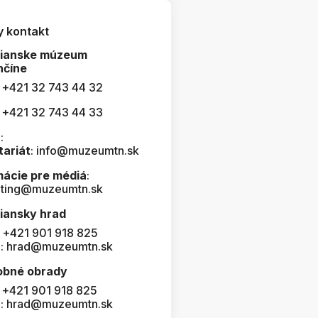
y kontakt
čianske múzeum
nčíne
: +421 32 743 44 32
: +421 32 743 44 33
:
tariát
: info@muzeumtn.sk
mácie pre médiá
:
ting@muzeumtn.sk
iansky hrad
: +421 901 918 825
l: hrad@muzeumtn.sk
obné obrady
: +421 901 918 825
l: hrad@muzeumtn.sk