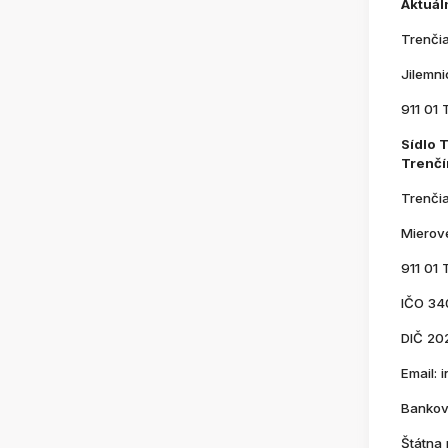
Aktuál
Trenči
Jilemn
911 01 
Sídlo 
Trenčí
Trenči
Mierov
911 01 
IČO 34
DIČ 20
Email:
Bankov
Štátna 