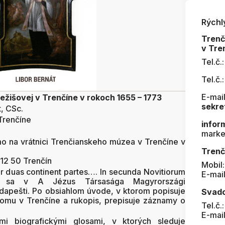
Rýchl
Tren
v Tre
Tel.č.
Tel.č.
E-mail
Ježišovej v Trenčíne v rokoch 1655 – 1773
sekre
t, CSc.
Trenčíne
infor
marke
mo na vrátnici Trenčianskeho múzea v Trenčíne v
Trenč
12 50 Trenčín
Mobil
r duas continent partes…. In secunda Novitiorum
E-mai
im sa v A Jézus Társasága Magyrországi
dapešti. Po obsiahlom úvode, v ktorom popisuje
Svad
domu v Trenčíne a rukopis, prepisuje záznamy o
Tel.č.
E-mai
i biografickými glosami, v ktorých sleduje