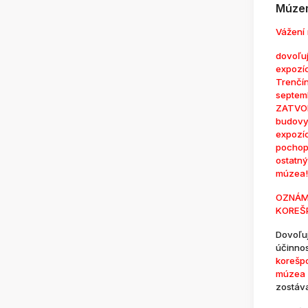
Múzem
Vážení 
dovoľuj
expozí
Trenčí
septem
ZATVOR
budovy
expozí
pochop
ostatn
múzea!
OZNÁM
KOREŠ
Dovoľu
účinno
korešp
múzea 
zostáv