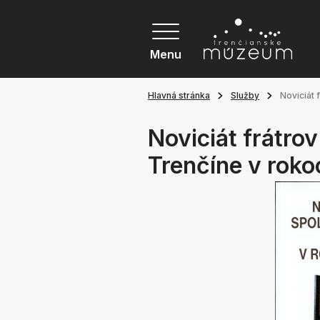
Menu
Hlavná stránka
Služby
Noviciát 
Noviciát frátro
Trenčíne v roko