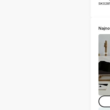
SK028
Najno