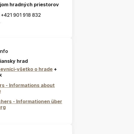
jom hradných priestorov
: +421 901 918 832
l
info
iansky hrad
evníci-všetko o hrade
+
k
ors - Informations about
e
hers - Informationen über
urg