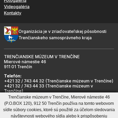
Fotogaléria
Videogaléria
Kontakty
Organizácia je v zriaďovateľskej pôsobnosti
Trenčianskeho samosprávneho kraja
TRENČIANSKE MÚZEUM V TRENČÍNE
Mierové námestie 46
911 01 Trenčín
Telefón:
+421 32 / 743 44 32 (Trenčianske múzeum v Trenčíne)
+421 32 / 743 44 33 (Trenčianske múzeum v
Trenčíne)
+421 901 918 825 (Trenčiansky hrad - informátor -
Trenčianske múzeum v Trenčíne, Mierové námestie 46
počas otváracích hodín hradu)
(P.O.BOX 120), 912 50 Trenčín používa na tomto webovom
sídle súbory cookies, ktoré sú použité za účelom sledovania
návštevnosti webového sídla alebo k prispôsobeniu
Mapa stránky
RSS
Cookies nastavenie
Ochrana osobných údajov