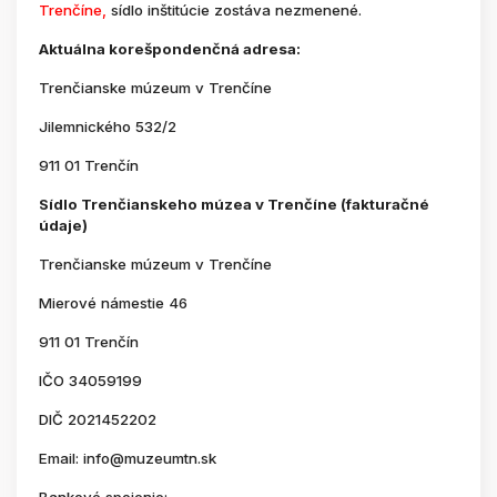
Trenčíne,
sídlo inštitúcie zostáva nezmenené.
Aktuálna korešpondenčná adresa:
Trenčianske múzeum v Trenčíne
Jilemnického 532/2
911 01 Trenčín
Sídlo Trenčianskeho múzea v Trenčíne (fakturačné
údaje)
Trenčianske múzeum v Trenčíne
Mierové námestie 46
911 01 Trenčín
IČO 34059199
DIČ 2021452202
Email: info@muzeumtn.sk