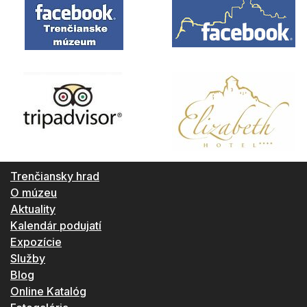
Trenčiansky hrad
O múzeu
Aktuality
Kalendár podujatí
Expozície
Služby
Blog
Online Katalóg