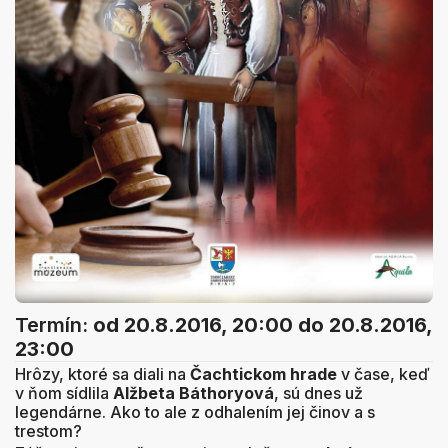
Termín:
od 20.8.2016, 20:00
do 20.8.2016,
23:00
Hrôzy, ktoré sa diali na
Čachtickom hrade
v čase, keď
v ňom sídlila
Alžbeta Báthoryová
, sú dnes už
legendárne. Ako to ale z odhalením jej činov a s
trestom?