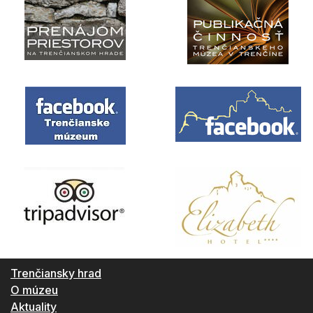
Trenčiansky hrad
O múzeu
Aktuality