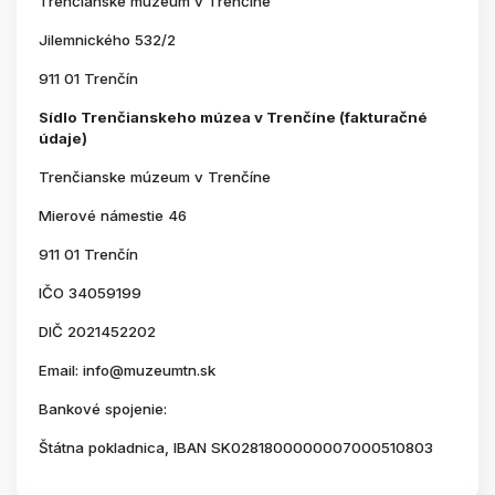
Trenčianske múzeum v Trenčíne
Jilemnického 532/2
911 01 Trenčín
Sídlo Trenčianskeho múzea v Trenčíne (fakturačné
údaje)
Trenčianske múzeum v Trenčíne
Mierové námestie 46
911 01 Trenčín
IČO 34059199
DIČ 2021452202
Email: info@muzeumtn.sk
Bankové spojenie:
Štátna pokladnica, IBAN SK0281800000007000510803