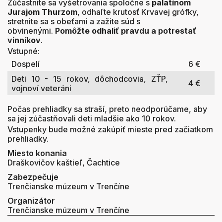
Zúčastnite sa vyšetrovania spoločne s
palatínom
Jurajom Thurzom
, odhaľte krutosť Krvavej grófky,
stretnite sa s obeťami a zažite súd s
obvinenými.
Pomôžte odhaliť pravdu a potrestať
vinníkov
.
Vstupné:
Dospelí
6 €
Deti 10 - 15 rokov, dôchodcovia, ZŤP,
4 €
vojnoví veteráni
Počas prehliadky sa straší, preto neodporúčame, aby
sa jej zúčastňovali deti mladšie ako 10 rokov.
Vstupenky bude možné zakúpiť mieste pred začiatkom
prehliadky.
Miesto konania
Draškovičov kaštieľ, Čachtice
Zabezpečuje
Trenčianske múzeum v Trenčíne
Organizátor
Trenčianske múzeum v Trenčíne