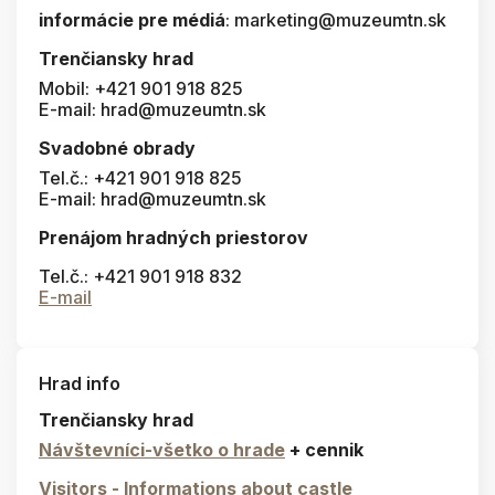
informácie pre médiá
: marketing@muzeumtn.sk
Trenčiansky hrad
Mobil: +421 901 918 825
E-mail: hrad@muzeumtn.sk
Svadobné obrady
Tel.č.: +421 901 918 825
E-mail: hrad@muzeumtn.sk
Prenájom hradných priestorov
Tel.č.: +421 901 918 832
E-mail
Hrad info
Trenčiansky hrad
Návštevníci-všetko o hrade
+ cennik
Visitors - Informations about castle