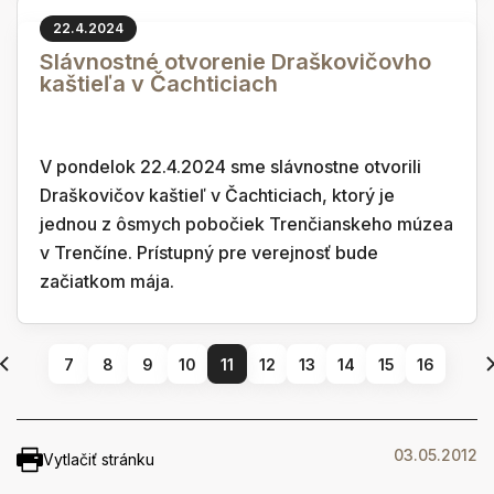
22.4.2024
Slávnostné otvorenie Draškovičovho
kaštieľa v Čachticiach
V pondelok 22.4.2024 sme slávnostne otvorili
Draškovičov kaštieľ v Čachticiach, ktorý je
jednou z ôsmych pobočiek Trenčianskeho múzea
v Trenčíne. Prístupný pre verejnosť bude
začiatkom mája.
7
8
9
10
11
12
13
14
15
16
03.05.2012
Vytlačiť stránku