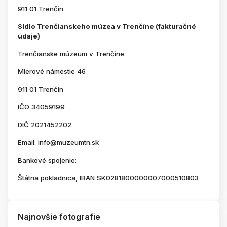
911 01 Trenčín
Sídlo Trenčianskeho múzea v Trenčíne (fakturačné
údaje)
Trenčianske múzeum v Trenčíne
Mierové námestie 46
911 01 Trenčín
IČO 34059199
DIČ 2021452202
Email: info@muzeumtn.sk
Bankové spojenie:
Štátna pokladnica, IBAN SK0281800000007000510803
Najnovšie fotografie