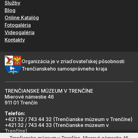
Služby
Blog
Online Katalóg
Fotogaléria
Videogaléria
Kontakty
Organizácia je v zriaďovateľskej pôsobnosti
Trenčianskeho samosprávneho kraja
TRENČIANSKE MÚZEUM V TRENČÍNE
Mierové námestie 46
911 01 Trenčín
Telefón:
+421 32 / 743 44 32 (Trenčianske múzeum v Trenčíne)
+421 32 / 743 44 33 (Trenčianske múzeum v
Trenčíne)
+421 901 918 825 (Trenčiansky hrad - informátor -