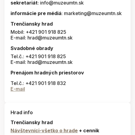
sekretariát
: info@muzeumtn.sk
informácie pre médiá
: marketing@muzeumtn.sk
Trenčiansky hrad
Mobil: +421 901 918 825
E-mail: hrad@muzeumtn.sk
Svadobné obrady
Tel.č.: +421 901 918 825
E-mail: hrad@muzeumtn.sk
Prenájom hradných priestorov
Tel.č.: +421 901 918 832
E-mail
Hrad info
Trenčiansky hrad
Návštevníci-všetko o hrade
+ cennik