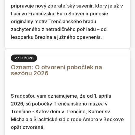
pripravuje nový zberateľský suvenír, ktorý je už v
tlači vo Francúzsku. Euro Souvenir ponesie
originálny motív Trenčianskeho hradu
zachyteného z netradičného pohľadu – od
lesoparku Brezina a južného opevnenia.
27.3.2026
Oznam: O otvorení pobočiek na
sezónu 2026
S radosťou vám oznamujeme, že od 1. apríla
2026, sú pobočky Trenčianskeho múzea v
Trenčíne - Katov dom v Trenčíne, Karner sv.
Michala a Šľachtické sídlo rodu Ambro v Beckove
opäť otvorené!