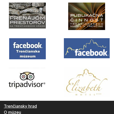
Trenčiansky hrad
O múzeu