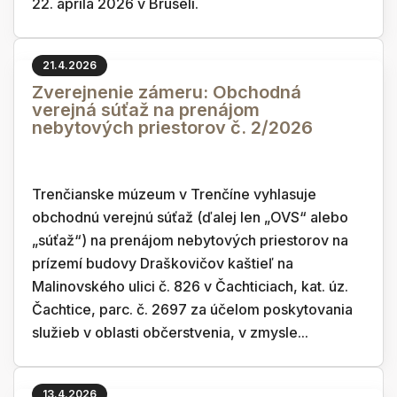
22. apríla 2026 v Bruseli.
21.4.2026
Zverejnenie zámeru: Obchodná
verejná súťaž na prenájom
nebytových priestorov č. 2/2026
Trenčianske múzeum v Trenčíne vyhlasuje
obchodnú verejnú súťaž (ďalej len „OVS“ alebo
„súťaž“) na prenájom nebytových priestorov na
prízemí budovy Draškovičov kaštieľ na
Malinovského ulici č. 826 v Čachticiach, kat. úz.
Čachtice, parc. č. 2697 za účelom poskytovania
služieb v oblasti občerstvenia, v zmysle...
13.4.2026