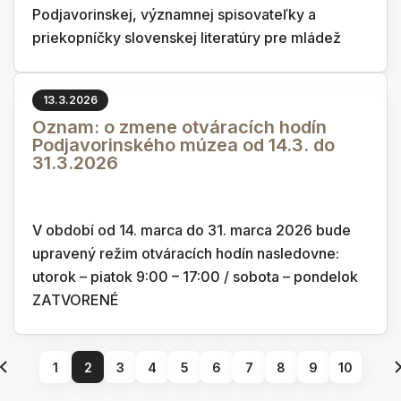
Podjavorinskej, významnej spisovateľky a
priekopníčky slovenskej literatúry pre mládež
13.3.2026
Oznam: o zmene otváracích hodín
Podjavorinského múzea od 14.3. do
31.3.2026
V období od 14. marca do 31. marca 2026 bude
upravený režim otváracích hodín nasledovne:
utorok – piatok 9:00 – 17:00 / sobota – pondelok
ZATVORENÉ
1
2
3
4
5
6
7
8
9
10