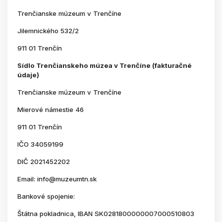
Trenčianske múzeum v Trenčíne
Jilemnického 532/2
911 01 Trenčín
Sídlo Trenčianskeho múzea v Trenčíne (fakturačné
údaje)
Trenčianske múzeum v Trenčíne
Mierové námestie 46
911 01 Trenčín
IČO 34059199
DIČ 2021452202
Email: info@muzeumtn.sk
Bankové spojenie:
Štátna pokladnica, IBAN SK0281800000007000510803