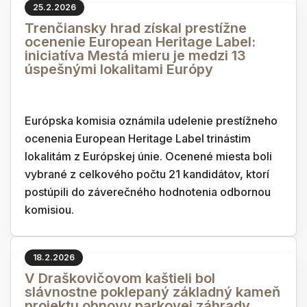
25.2.2026
Trenčiansky hrad získal prestížne
ocenenie European Heritage Label:
iniciatíva Mestá mieru je medzi 13
úspešnými lokalitami Európy
Európska komisia oznámila udelenie prestížneho
ocenenia European Heritage Label trinástim
lokalitám z Európskej únie. Ocenené miesta boli
vybrané z celkového počtu 21 kandidátov, ktorí
postúpili do záverečného hodnotenia odbornou
komisiou.
18.2.2026
V Draškovičovom kaštieli bol
slávnostne poklepaný základný kameň
projektu obnovy parkovej záhrady