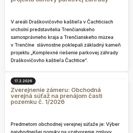
V areáli Draškovičovho kaštieľa v Čachticiach
vrcholní predstavitelia Trenčianskeho
samosprávneho kraja a Trenčianskeho múzea
v Trenčíne slávnostne poklepali základný kameň
projektu „Komplexné riešenie parkovej záhrady
Draškovičovho kaštieľa Čachtice“.
17.2.2026
Zverejnenie zámeru: Obchodná
verejná súťaž na prenájom časti
pozemku č. 1/2026
Predmetom obchodnej verejnej súťaže je: Výber
najvhodnejšej ponuky na uzatvorenie zmluvy