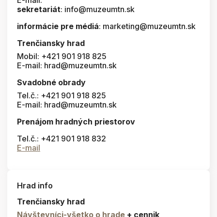
E-mail:
sekretariát
: info@muzeumtn.sk
informácie pre médiá
: marketing@muzeumtn.sk
Trenčiansky hrad
Mobil: +421 901 918 825
E-mail: hrad@muzeumtn.sk
Svadobné obrady
Tel.č.: +421 901 918 825
E-mail: hrad@muzeumtn.sk
Prenájom hradných priestorov
Tel.č.: +421 901 918 832
E-mail
Hrad info
Trenčiansky hrad
Návštevníci-všetko o hrade
+ cennik