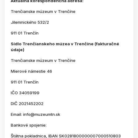
Aktuálna korešpondenčná adresa:
Trenčianske múzeum v Trenčíne
Jilemnického 532/2
911 01 Trenčín
Sídlo Trenčianskeho múzea v Trenčíne (fakturačné
údaje)
Trenčianske múzeum v Trenčíne
Mierové námestie 46
911 01 Trenčín
IČO 34059199
DIČ 2021452202
Email: info@muzeumtn.sk
Bankové spojenie:
Štátna pokladnica, IBAN SK0281800000007000510803