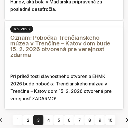
Hunov, aká bola v Maďarsku pripravená za
posledné desaťročia.
6.2.2026
Oznam: Pobočka Trenčianskeho
múzea v Trenčíne – Katov dom bude
15. 2. 2026 otvorená pre verejnosť
zdarma
Pri príležitosti slávnostného otvorenia EHMK
2026 bude pobočka Trenčianskeho múzea v
Trenčíne – Katov dom 15. 2. 2026 otvorená pre
verejnosť ZADARMO!
1
2
3
4
5
6
7
8
9
10