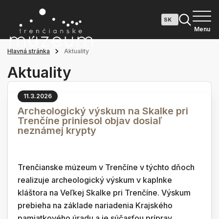
Menu
Hlavná stránka
Aktuality
Aktuality
11.3.2026
Archeologický výskum na Skalke pri
Trenčíne priniesol objav dosiaľ
neznámej krypty
Trenčianske múzeum v Trenčíne v týchto dňoch
realizuje archeologický výskum v kaplnke
kláštora na Veľkej Skalke pri Trenčíne. Výskum
prebieha na základe nariadenia Krajského
pamiatkového úradu a je súčasťou príprav