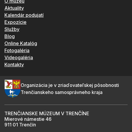
O múzeu
Aktuality
Kalendár podujatí
Expozície
Služby
Blog
Online Katalóg
Fotogaléria
Videogaléria
Kontakty
Organizácia je v zriaďovateľskej pôsobnosti
Trenčianskeho samosprávneho kraja
TRENČIANSKE MÚZEUM V TRENČÍNE
Mierové námestie 46
911 01 Trenčín