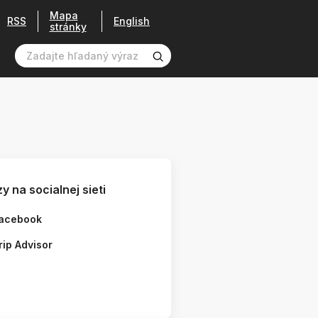
Mapa
RSS
English
stránky
y na socialnej sieti
acebook
rip Advisor