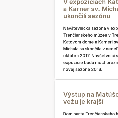
V expozíciach Ka
a Karner sv. Mich
ukončili sezónu
Návštevnícka sezóna v exp
Trenčianskeho múzea v Tre
Katovom dome a Karneri s
Michala sa skončila v nedeľ
októbra 2017. Návšetvníci s
expozície budú môcť prezri
novej sezóne 2018.
Výstup na Matúš
vežu je krajší
Dominanta Trenčianskeho 