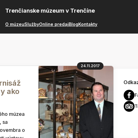
Trenčianske múzeum v Trenčíne
O múzeu
Služby
Online predaj
Blog
Kontakty
24.11.2017
rnisáž
Odkaz
y ako
F
T
kého múzea
 sa
.novembra o