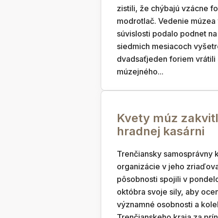
zistili, že chýbajú vzácne f
modrotlač. Vedenie múzea v
súvislosti podalo podnet na 
siedmich mesiacoch vyšetr
dvadsaťjeden foriem vrátili
múzejného...
Kvety múz zakvitl
hradnej kasárni
Trenčiansky samosprávny kr
organizácie v jeho zriaďov
pôsobnosti spojili v pondel
októbra svoje sily, aby ocen
významné osobnosti a kolek
Trenčianskeho kraja za prín