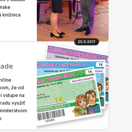
anske
á knižnica
25.9.2017
rade
nčíne
kom, že od
i vstupe na
radu využiť
inisterstvom
y.