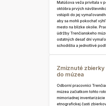
Matúšova veža privítala v 
októbra prvých návštevníko
vstúpili do jej vymaľovaného
aby sa mohli pokochať výh
mesto na blízke okolie. Pra
údržby Trenčianskeho múz
ostatných desať dní vymaľo
schodištia a jednotlivé pod
Zmiznuté zbierky v
do múzea
Odborní pracovníci Trenči
múzea začiatkom tohto rok
mimoriadnej inventarizácie
etnografickej časti zbierk