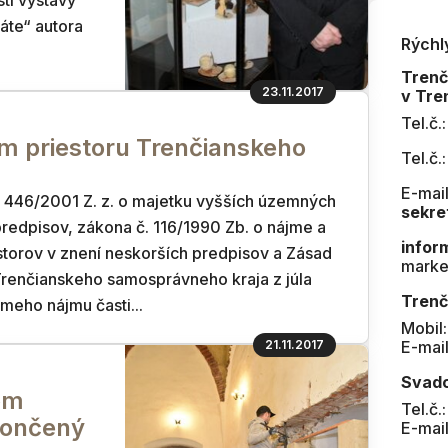
sti výstavy
áte“ autora
Rýchl
Tren
23.11.2017
v Tre
Tel.č.
m priestoru Trenčianskeho
Tel.č.
E-mail
. 446/2001 Z. z. o majetku vyšších územných
sekre
predpisov, zákona č. 116/1990 Zb. o nájme a
infor
torov v znení neskorších predpisov a Zásad
marke
renčianskeho samosprávneho kraja z júla
Trenč
meho nájmu časti...
Mobil
21.11.2017
E-mai
Svad
om
Tel.č.
končený
E-mai