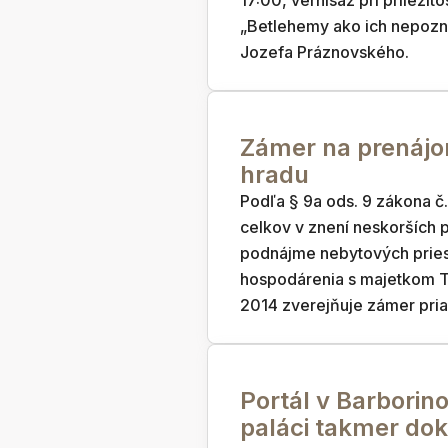
17:00, vernisáž pri príležito
„Betlehemy ako ich nepozn
Jozefa Práznovského.
Zámer na prenájo
hradu
Podľa § 9a ods. 9 zákona č
celkov v znení neskorších 
podnájme nebytových pries
hospodárenia s majetkom T
2014 zverejňuje zámer pria
Portál v Barborin
paláci takmer do