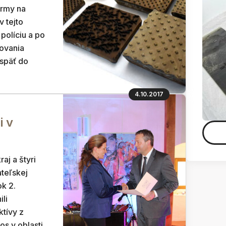
ormy na
 tejto
políciu a po
ovania
 späť do
4.10.2017
i v
aj a štyri
ateľskej
ok 2.
ili
tívy z
os v oblasti