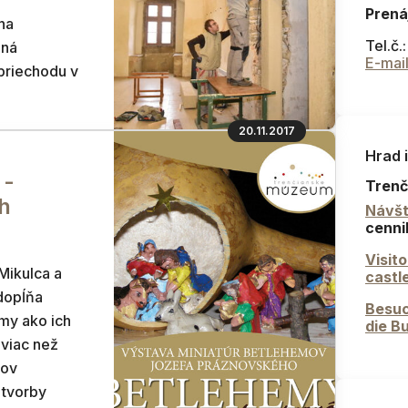
Prená
na
Tel.č.
ená
E-mai
priechodu v
20.11.2017
Hrad 
 -
Trenč
h
Návšt
cenni
Visit
Mikulca a
castl
 dopĺňa
Besuc
my ako ich
die B
viac než
mov
 tvorby