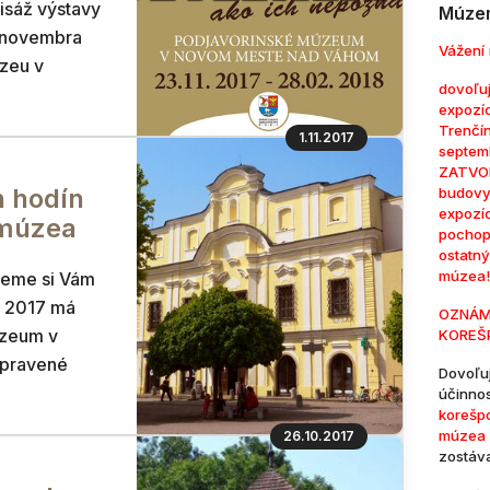
isáž výstavy
Múzem
3.novembra
Vážení 
zeu v
dovoľuj
expozí
Trenčí
1.11.2017
septem
ZATVOR
 hodín
budovy
expozí
 múzea
pochop
ostatn
múzea!
jeme si Vám
. 2017 má
OZNÁM
úzeum v
KOREŠ
pravené
Dovoľu
účinno
korešp
múzea 
26.10.2017
zostáv