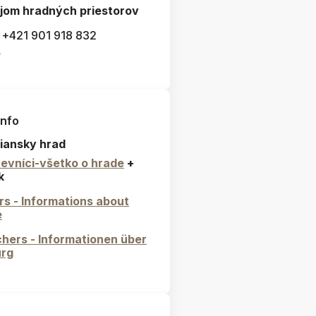
jom hradných priestorov
: +421 901 918 832
l
info
iansky hrad
evníci-všetko o hrade
+
k
ors - Informations about
e
hers - Informationen über
urg