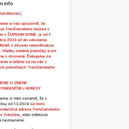
 info
návštevníci,
eme si vás upozorniť, že
cia Trenčianskeho múzea v
ne v ŽUPNOM DOME je od 1.
bra 2023 až do odvolania
ENÁ z dôvodu rekonštrukcie
. Všetky ostatné pobočky a ich
cie s otvorené. Ďakujeme za
enie a tešíme sa na vás v
ých pobočkách Trenčianskeho
ENIE O ZMENE
PONDENČNEJ ADRESY
jeme si Vám oznámiť, že s
sťou od 1.3.2024
sa mení
ondenčná adresa Trenčianskeho
v Trenčíne,
sídlo inštitúcie
a nezmenené.