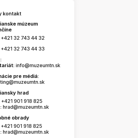
y kontakt
čianske múzeum
nčíne
: +421 32 743 44 32
: +421 32 743 44 33
:
tariát
: info@muzeumtn.sk
mácie pre médiá
:
ting@muzeumtn.sk
iansky hrad
: +421 901 918 825
l: hrad@muzeumtn.sk
obné obrady
: +421 901 918 825
l: hrad@muzeumtn.sk