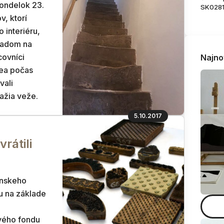
pondelok 23.
SK028
v, ktorí
 interiéru,
ľadom na
covníci
Najno
ea počas
vali
lažia veže.
5.10.2017
rátili
anskeho
u na základe
ového fondu