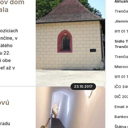
tov dom
Aktuál
ala
Trenči
Jilemn
ozíciach
911 01 
nčíne, v
Sídlo 
vätého
Trenčí
u 22.
Trenči
i obe
Mierov
eť až v
911 01 
23.10.2017
IČO 34
DIČ 20
ovú
Email:
Bankov
hradu
Štátna 