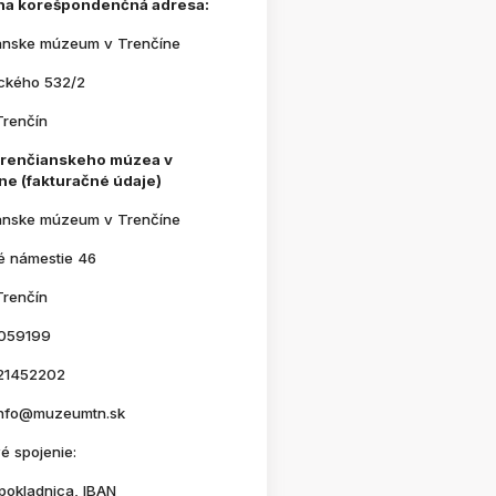
na korešpondenčná adresa:
anske múzeum v Trenčíne
ického 532/2
Trenčín
Trenčianskeho múzea v
ne (fakturačné údaje)
anske múzeum v Trenčíne
é námestie 46
Trenčín
059199
21452202
 info@muzeumtn.sk
é spojenie:
pokladnica, IBAN