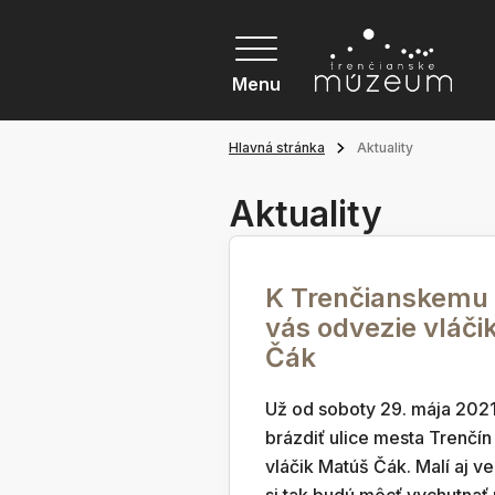
Menu
Hlavná stránka
Aktuality
Aktuality
K Trenčianskemu
vás odvezie vláči
Čák
Už od soboty 29. mája 202
brázdiť ulice mesta Trenčín 
vláčik Matúš Čák. Malí aj ve