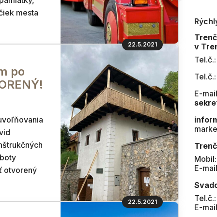
 pamiatky,
ičiek mesta
Rýchl
Tren
22.5.2021
v Tre
Tel.č.
m po
Tel.č.
VORENÝ!
E-mail
sekre
 uvoľňovania
infor
marke
vid
nštrukčných
Trenč
oboty
Mobil
E-mai
ť otvorený
Svad
Tel.č.
22.5.2021
E-mai