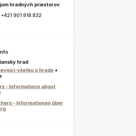
jom hradných priestorov
: +421 901 918 832
l
info
iansky hrad
evníci-všetko o hrade
+
k
ors - Informations about
e
hers - Informationen über
urg