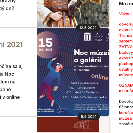
to každý
Múzem
ždý deň
Vážení 
dovoľuj
12.5.2021
expozí
Trenčí
septem
ií 2021
ZATVOR
budovy
expozí
pochop
číne sa aj
ostatn
tia Noc
múzea!
adom na
OZNÁM
úbené
KOREŠ
í v online
Dovoľu
účinno
korešp
5.5.2021
múzea 
zostáv