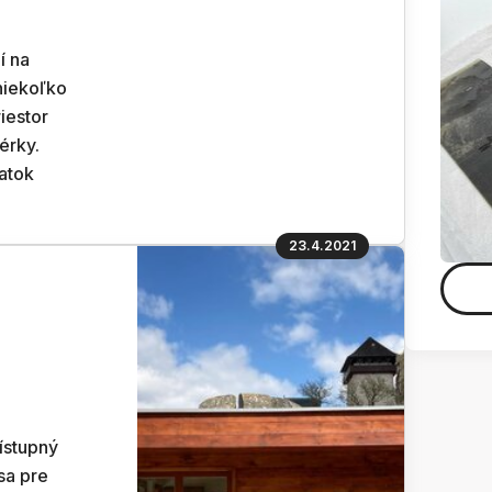
í na
niekoľko
iestor
érky.
atok
23.4.2021
a
ístupný
sa pre