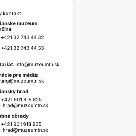
y kontakt
čianske múzeum
nčíne
: +421 32 743 44 32
: +421 32 743 44 33
:
tariát
: info@muzeumtn.sk
mácie pre médiá
:
ting@muzeumtn.sk
iansky hrad
: +421 901 918 825
l: hrad@muzeumtn.sk
obné obrady
: +421 901 918 825
l: hrad@muzeumtn.sk