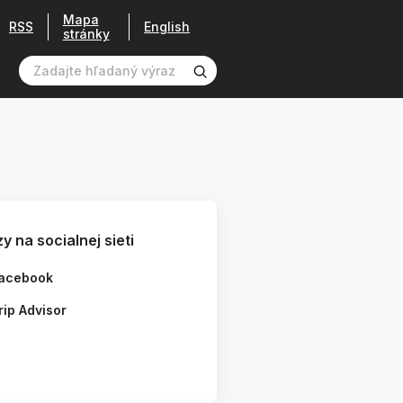
Mapa
RSS
English
stránky
y na socialnej sieti
acebook
rip Advisor