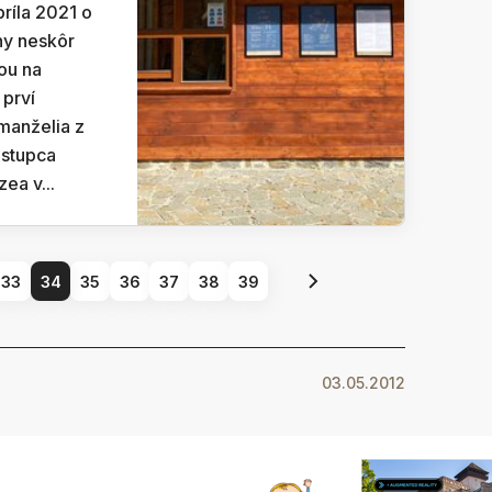
príla 2021 o
ny neskôr
ou na
 prví
manželia z
ástupca
ea v...
33
34
35
36
37
38
39
03.05.2012