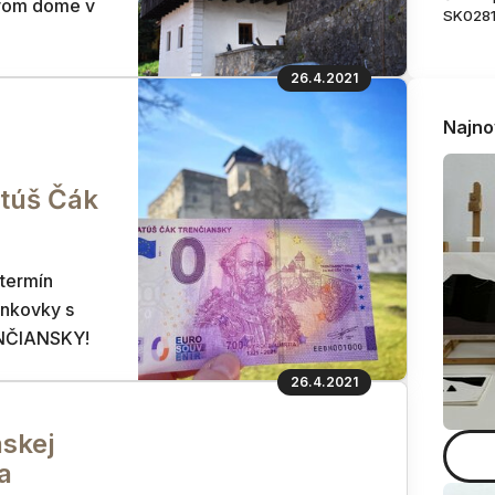
vom dome v
SK028
26.4.2021
Najno
túš Čák
termín
ankovky s
NČIANSKY!
26.4.2021
nskej
a