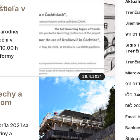
Aktuál
tieľa v
Trenči
Jilemn
národnej
911 01 
oční v
Sídlo 
 10.00 h
Trenčí
tformy
Trenči
Mierov
28.4.2021
911 01 
echy a
IČO 34
vom
DIČ 20
Email:
príla 2021 sa
Bankov
iny a
Štátna 