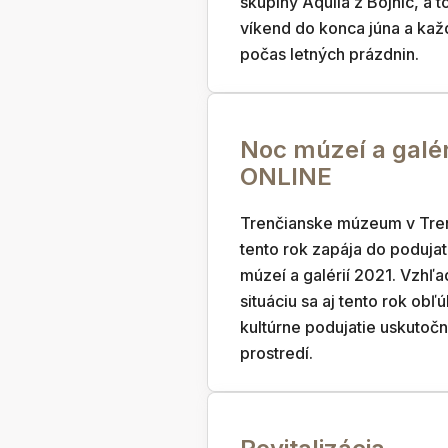
skupiny Aquila z Bojníc, a 
víkend do konca júna a ka
počas letných prázdnin.
Noc múzeí a galér
ONLINE
Trenčianske múzeum v Tren
tento rok zapája do poduja
múzeí a galérií 2021. Vzhľ
situáciu sa aj tento rok obľ
kultúrne podujatie uskutočn
prostredí.