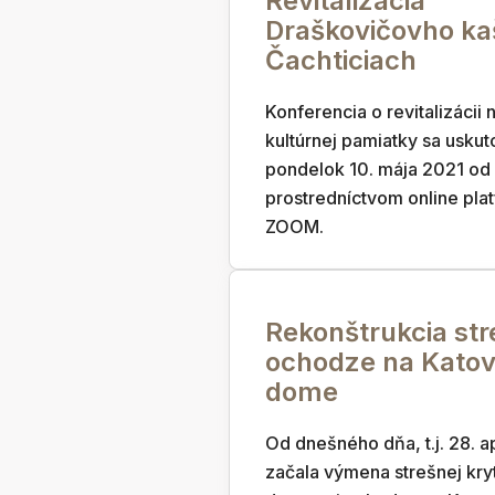
Revitalizácia
Draškovičovho kaš
Čachticiach
Konferencia o revitalizácii 
kultúrnej pamiatky sa uskut
pondelok 10. mája 2021 od
prostredníctvom online pla
ZOOM.
Rekonštrukcia str
ochodze na Kato
dome
Od dnešného dňa, t.j. 28. a
začala výmena strešnej kryt