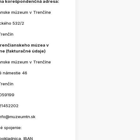
na korešpondenčná adresa:
anske múzeum v Trenčíne
ického 532/2
Trenčín
Trenčianskeho múzea v
ne (fakturačné údaje)
anske múzeum v Trenčíne
é námestie 46
Trenčín
059199
21452202
 info@muzeumtn.sk
é spojenie:
pokladnica, IBAN