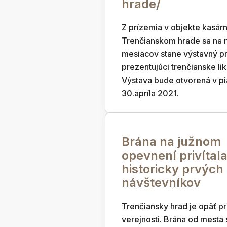
hrade/
Z prízemia v objekte kasárn
Trenčianskom hrade sa na 
mesiacov stane výstavný pr
prezentujúci trenčianske lik
Výstava bude otvorená v pi
30.apríla 2021.
Brána na južnom
opevnení privítal
historicky prvých
návštevníkov
Trenčiansky hrad je opäť pr
verejnosti. Brána od mesta 