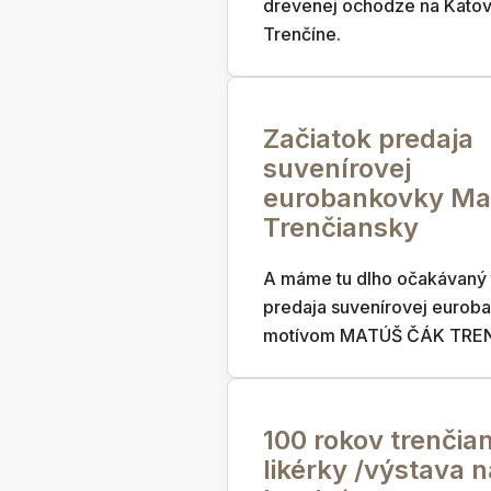
drevenej ochodze na Kato
Trenčíne.
Začiatok predaja
suvenírovej
eurobankovky Ma
Trenčiansky
A máme tu dlho očakávaný 
predaja suvenírovej eurob
motívom MATÚŠ ČÁK TRE
100 rokov trenčia
likérky /výstava n