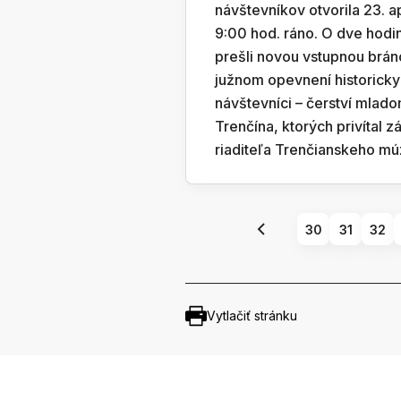
návštevníkov otvorila 23. a
9:00 hod. ráno. O dve hodi
prešli novou vstupnou brán
južnom opevnení historicky
návštevníci – čerství mlado
Trenčína, ktorých privítal z
riaditeľa Trenčianskeho múz
30
31
32
Vytlačiť stránku