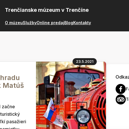
Trenčianske múzeum v Trenčíne
O múzeu
Služby
Online predaj
Blog
Kontakty
23.5.2021
 hradu
Odkaz
k Matúš
F
T
1 začne
turistický
ľkí pasažieri