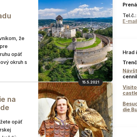
Prená
adu
Tel.č.
E-mai
vníkom, že
 pre
Hrad 
ruhu opäť
kový okruh s
Trenč
Návšt
cenni
15.5.2021
Visit
castl
ie na
Besuc
ade
die B
žete opäť
rskej