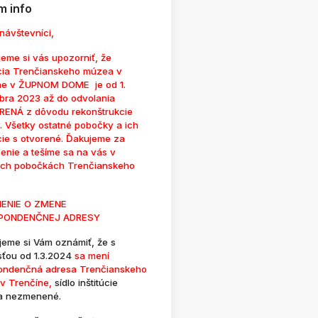
 info
návštevníci,
eme si vás upozorniť, že
cia Trenčianskeho múzea v
ne v ŽUPNOM DOME je od 1.
bra 2023 až do odvolania
ENÁ z dôvodu rekonštrukcie
. Všetky ostatné pobočky a ich
cie s otvorené. Ďakujeme za
enie a tešíme sa na vás v
ých pobočkách Trenčianskeho
ENIE O ZMENE
PONDENČNEJ ADRESY
jeme si Vám oznámiť, že s
sťou od 1.3.2024
sa mení
ondenčná adresa Trenčianskeho
v Trenčíne,
sídlo inštitúcie
a nezmenené.