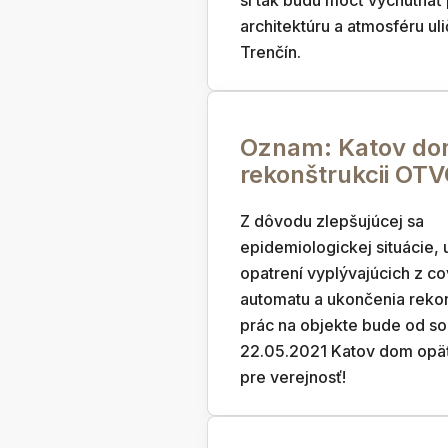
si tak budú môcť vychutnať
architektúru a atmosféru ul
Trenčín.
Oznam: Katov do
rekonštrukcii OT
Z dôvodu zlepšujúcej sa
epidemiologickej situácie,
opatrení vyplývajúcich z co
automatu a ukončenia reko
prác na objekte bude od s
22.05.2021 Katov dom opä
pre verejnosť!