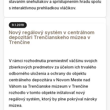
stavaním snehuliakov a sprístupnením hradu spolu
s interaktívnou prehliadkou vláčikov.
9.1.2019
Nový regálový systém v centrálnom
depozitári Trenčianskeho múzea v
Trenčíne
V rámci rozhodnutia premiestniť väčšinu svojich
zbierkových predmetov za účelom ich trvalého
odborného uloženia a ochrany do objektu
centrálneho depozitára v Novom Meste nad
Váhom sa Trenčianske múzeum v Trenčíne
rozhodlo v tomto objekte inštalovať nový
regálový systém, ktorý by plne pokrýval nároky
múzea.