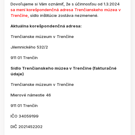
Dovoľujeme si Vám oznámiť, že s účinnosťou od 1.3.2024
sa mení korešpondenčná adresa Trenčianskeho múzea v
Trenčíne,
sídlo inštitúcie zostáva nezmenené.
Aktuálna korešpondenčná adresa:
Trenčianske múzeum v Trenčíne
Jilemnického 532/2
911 01 Trenčín
Sídlo Trenčianskeho múzea v Trenčíne (fakturačné
údaje)
Trenčianske múzeum v Trenčíne
Mierové námestie 46
911 01 Trenčín
IČO 34059199
DIČ 2021452202