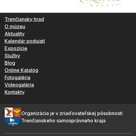
Trenčiansky hrad
O múzeu
Aktuality
Kalendár podujatí
Expozície
Služby
Blog
Online Katalóg
Fotogaléria
Videogaléria
Kontakty
Organizácia je v zriaďovateľskej pôsobnosti
Trenčianskeho samosprávneho kraja