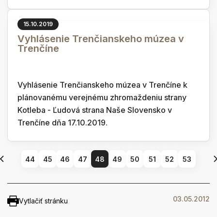
15.10.2019
Vyhlásenie Trenčianskeho múzea v
Trenčíne
Vyhlásenie Trenčianskeho múzea v Trenčíne k
plánovanému verejnému zhromaždeniu strany
Kotleba - Ľudová strana Naše Slovensko v
Trenčíne dňa 17.10.2019.
44
45
46
47
48
49
50
51
52
53
03.05.2012
Vytlačiť stránku