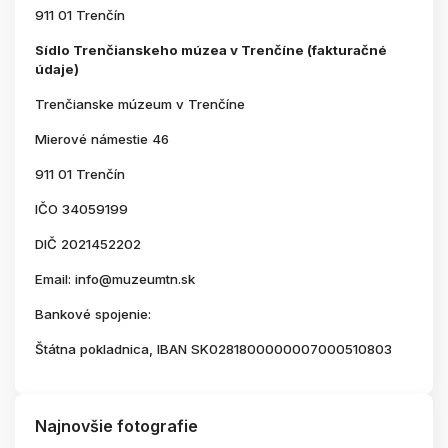
911 01 Trenčín
Sídlo Trenčianskeho múzea v Trenčíne (fakturačné
údaje)
Trenčianske múzeum v Trenčíne
Mierové námestie 46
911 01 Trenčín
IČO 34059199
DIČ 2021452202
Email: info@muzeumtn.sk
Bankové spojenie:
Štátna pokladnica, IBAN SK0281800000007000510803
Najnovšie fotografie