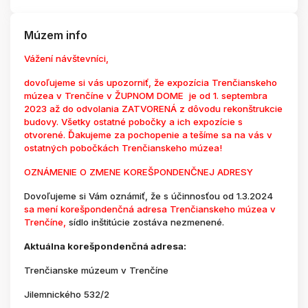
Múzem info
Vážení návštevníci,
dovoľujeme si vás upozorniť, že expozícia Trenčianskeho
múzea v Trenčíne v ŽUPNOM DOME je od 1. septembra
2023 až do odvolania ZATVORENÁ z dôvodu rekonštrukcie
budovy. Všetky ostatné pobočky a ich expozície s
otvorené. Ďakujeme za pochopenie a tešíme sa na vás v
ostatných pobočkách Trenčianskeho múzea!
OZNÁMENIE O ZMENE KOREŠPONDENČNEJ ADRESY
Dovoľujeme si Vám oznámiť, že s účinnosťou od 1.3.2024
sa mení korešpondenčná adresa Trenčianskeho múzea v
Trenčíne,
sídlo inštitúcie zostáva nezmenené.
Aktuálna korešpondenčná adresa:
Trenčianske múzeum v Trenčíne
Jilemnického 532/2