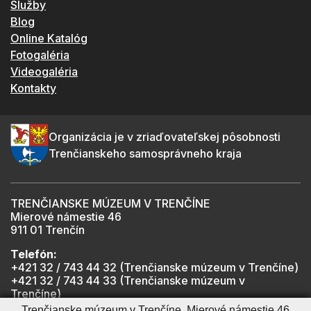
Služby
Blog
Online Katalóg
Fotogaléria
Videogaléria
Kontakty
Organizácia je v zriaďovateľskej pôsobnosti
Trenčianskeho samosprávneho kraja
TRENČIANSKE MÚZEUM V TRENČÍNE
Mierové námestie 46
911 01 Trenčín
Telefón:
+421 32 / 743 44 32 (Trenčianske múzeum v Trenčíne)
+421 32 / 743 44 33 (Trenčianske múzeum v
Trenčíne)
+421 901 918 825 (Trenčiansky hrad - informátor -
Trenčianske múzeum v Trenčíne, Mierové námestie 46