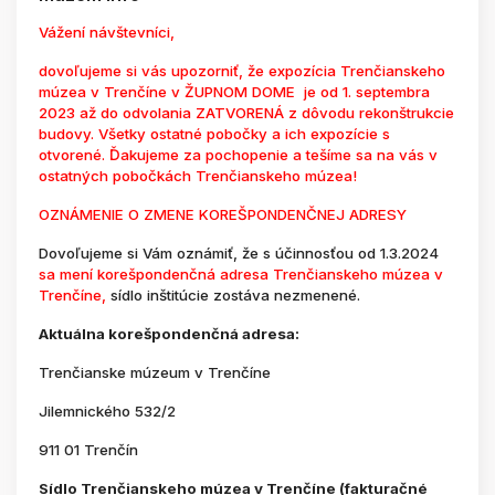
Vážení návštevníci,
dovoľujeme si vás upozorniť, že expozícia Trenčianskeho
múzea v Trenčíne v ŽUPNOM DOME je od 1. septembra
2023 až do odvolania ZATVORENÁ z dôvodu rekonštrukcie
budovy. Všetky ostatné pobočky a ich expozície s
otvorené. Ďakujeme za pochopenie a tešíme sa na vás v
ostatných pobočkách Trenčianskeho múzea!
OZNÁMENIE O ZMENE KOREŠPONDENČNEJ ADRESY
Dovoľujeme si Vám oznámiť, že s účinnosťou od 1.3.2024
sa mení korešpondenčná adresa Trenčianskeho múzea v
Trenčíne,
sídlo inštitúcie zostáva nezmenené.
Aktuálna korešpondenčná adresa:
Trenčianske múzeum v Trenčíne
Jilemnického 532/2
911 01 Trenčín
Sídlo Trenčianskeho múzea v Trenčíne (fakturačné