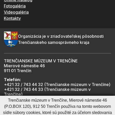
Fotogaléria
Videogaléria
Kontakty
Organizácia je v zriaďovateľskej pôsobnosti
Trenčianskeho samosprávneho kraja
TRENČIANSKE MÚZEUM V TRENČÍNE
Mierové námestie 46
911 01 Trenčín
Telefón:
+421 32 / 743 44 32 (Trenčianske múzeum v Trenčíne)
+421 32 / 743 44 33 (Trenčianske múzeum v
Trenčíne)
+421 901 918 825 (Trenčiansky hrad - informátor -
Trenčianske múzeum v Trenčíne, Mierové námestie 46
počas otváracích hodín hradu)
(P.O.BOX 120), 912 50 Trenčín používa na tomto webovom
sídle súbory cookies, ktoré sú použité za účelom sledovania