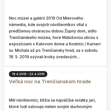
Noc múzeí a galérií 2019 Od Mierového
námestia, kde svojich návštevníkov vítal s
predĺženou otváracou dobou Župný dom, sídlo
Trenčianskeho múzea, hore Matúšovou ulicou s
expozíciami v Katovom dome a Kostnici / Karneri
sv. Michala až po Trenčiansky hrad, sa v sobotu
18. 5. 2019 ozývali kroky zvedavých...
19.4.2019 - 22.4.2019
Veľká noc na Trenčianskom hrade
Milí návštevníci, blížia sa najväčšie sviatky jari,
ktoré ľudí oslovujú nielen svojim duchovným