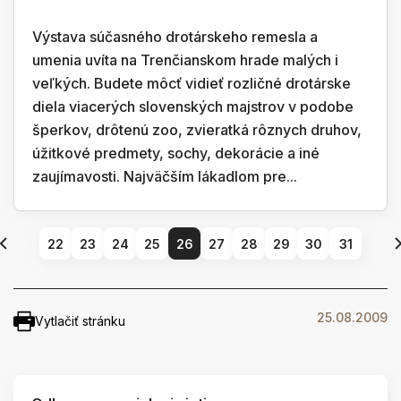
Výstava súčasného drotárskeho remesla a
umenia uvíta na Trenčianskom hrade malých i
veľkých. Budete môcť vidieť rozličné drotárske
diela viacerých slovenských majstrov v podobe
šperkov, drôtenú zoo, zvieratká rôznych druhov,
úžitkové predmety, sochy, dekorácie a iné
zaujímavosti. Najväčším lákadlom pre...
22
23
24
25
26
27
28
29
30
31
25.08.2009
Vytlačiť stránku