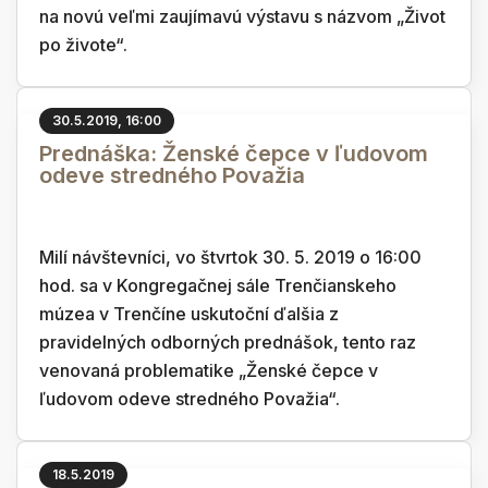
na novú veľmi zaujímavú výstavu s názvom „Život
po živote“.
30.5.2019, 16:00
Prednáška: Ženské čepce v ľudovom
odeve stredného Považia
Milí návštevníci, vo štvrtok 30. 5. 2019 o 16:00
hod. sa v Kongregačnej sále Trenčianskeho
múzea v Trenčíne uskutoční ďalšia z
pravidelných odborných prednášok, tento raz
venovaná problematike „Ženské čepce v
ľudovom odeve stredného Považia“.
18.5.2019