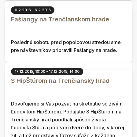
6.2.2016 - 6.2.2016
Fašiangy na Trenčianskom hrade
Poslednú sobotu pred popolcovou stredou sme
pre návštevníkov pripravili Fašiangy na hrade.
17.12.2015, 10:00 - 17.12.2015, 14:00
S HipŠtúrom na Trenčiansky hrad
Dovoľujeme si Vás pozvať na stretnutie so živým
Ľudovítom HipŠtúrom. Podujatie S HipŠtúrom na
Trenčiansky hrad poodhalí spôsob života
Ľudovíta Štúra a pootvorí dvere do doby, v ktorej
žil, a tiež predstaví víťazov súťaže Z každého