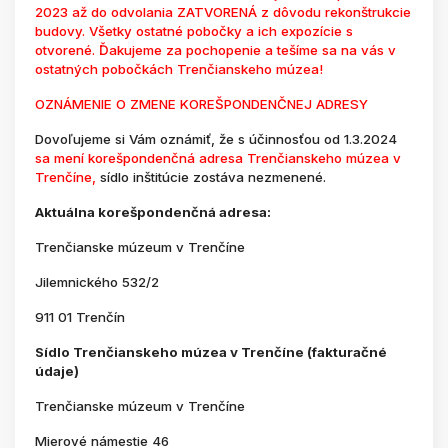
2023 až do odvolania ZATVORENÁ z dôvodu rekonštrukcie
budovy. Všetky ostatné pobočky a ich expozície s
otvorené. Ďakujeme za pochopenie a tešíme sa na vás v
ostatných pobočkách Trenčianskeho múzea!
OZNÁMENIE O ZMENE KOREŠPONDENČNEJ ADRESY
Dovoľujeme si Vám oznámiť, že s účinnosťou od 1.3.2024
sa mení korešpondenčná adresa Trenčianskeho múzea v
Trenčíne,
sídlo inštitúcie zostáva nezmenené.
Aktuálna korešpondenčná adresa:
Trenčianske múzeum v Trenčíne
Jilemnického 532/2
911 01 Trenčín
Sídlo Trenčianskeho múzea v Trenčíne (fakturačné
údaje)
Trenčianske múzeum v Trenčíne
Mierové námestie 46