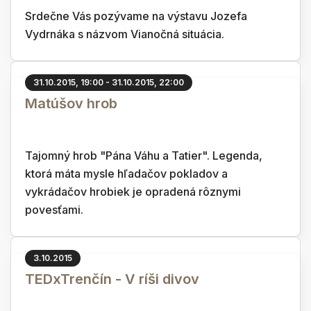
Srdečne Vás pozývame na výstavu Jozefa
Vydrnáka s názvom Vianočná situácia.
31.10.2015, 19:00 - 31.10.2015, 22:00
Matúšov hrob
Tajomný hrob "Pána Váhu a Tatier". Legenda,
ktorá máta mysle hľadačov pokladov a
vykrádačov hrobiek je opradená rôznymi
povesťami.
3.10.2015
TEDxTrenčín - V ríši divov