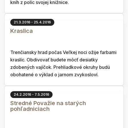
kníh z políc svojej knižnice.
21.3.2016 - 25.4.2016
Kraslica
Trenčiansky hrad počas Veľkej noci ožije farbami
kraslíc. Obdivovať budete môcť desiatky
zdobených vajíčok. Prehliadkové okruhy budú
obohatené o výklad o jarnom zvykosloví.
24.2.2016 - 7.5.2016
Stredné Považie na starých
pohľadniciach