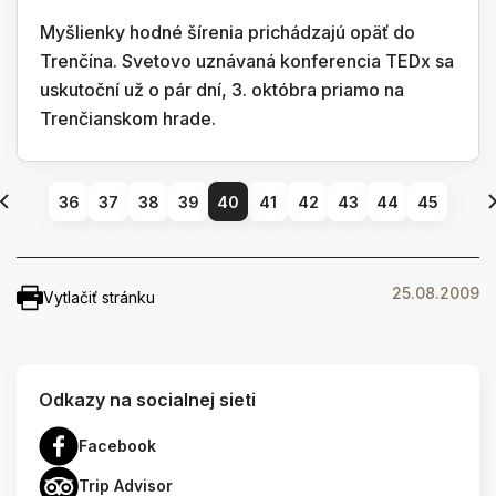
Myšlienky hodné šírenia prichádzajú opäť do
Trenčína. Svetovo uznávaná konferencia TEDx sa
uskutoční už o pár dní, 3. októbra priamo na
Trenčianskom hrade.
36
37
38
39
40
41
42
43
44
45
25.08.2009
Vytlačiť stránku
Odkazy na socialnej sieti
Facebook
Trip Advisor