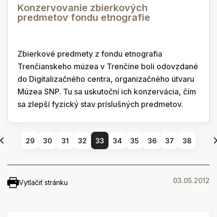
Konzervovanie zbierkových
predmetov fondu etnografie
Zbierkové predmety z fondu etnografia
Trenčianskeho múzea v Trenčíne boli odovzdané
do Digitalizačného centra, organizačného útvaru
Múzea SNP. Tu sa uskutoční ich konzervácia, čím
sa zlepší fyzický stav príslušných predmetov.
29
30
31
32
33
34
35
36
37
38
03.05.2012
Vytlačiť stránku