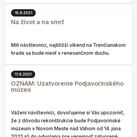
15.6.2021
Na život a na smrť
Milí návštevníci, najbližší víkend na Trenčianskom
hrade sa bude niesť v renesančnom duchu.
11.6.2021
OZNAM: Uzatvorenie Podjavorinského
múzea
Vážení návštevníci, dovoľujeme si Vás upozorniť,
že z dôvodu rekonštrukcie bude Podjavorinské
múzeum v Novom Meste nad Váhom od 14. júna
2021 až do odvolania pre verejnosť zatvorené.