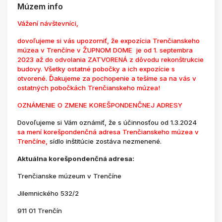
Múzem info
Vážení návštevníci,
dovoľujeme si vás upozorniť, že expozícia Trenčianskeho
múzea v Trenčíne v ŽUPNOM DOME je od 1. septembra
2023 až do odvolania ZATVORENÁ z dôvodu rekonštrukcie
budovy. Všetky ostatné pobočky a ich expozície s
otvorené. Ďakujeme za pochopenie a tešíme sa na vás v
ostatných pobočkách Trenčianskeho múzea!
OZNÁMENIE O ZMENE KOREŠPONDENČNEJ ADRESY
Dovoľujeme si Vám oznámiť, že s účinnosťou od 1.3.2024
sa mení korešpondenčná adresa Trenčianskeho múzea v
Trenčíne,
sídlo inštitúcie zostáva nezmenené.
Aktuálna korešpondenčná adresa:
Trenčianske múzeum v Trenčíne
Jilemnického 532/2
911 01 Trenčín