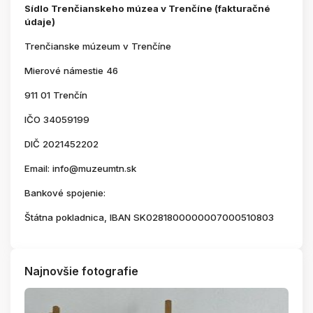
Sídlo Trenčianskeho múzea v Trenčíne (fakturačné
údaje)
Trenčianske múzeum v Trenčíne
Mierové námestie 46
911 01 Trenčín
IČO 34059199
DIČ 2021452202
Email: info@muzeumtn.sk
Bankové spojenie:
Štátna pokladnica, IBAN SK0281800000007000510803
Najnovšie fotografie