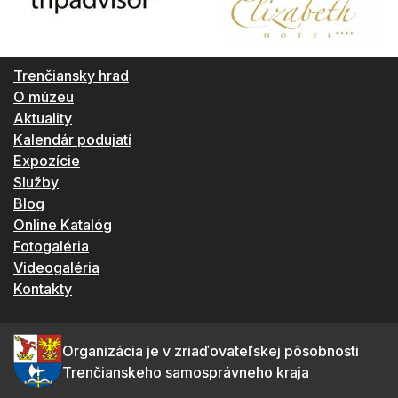
Trenčiansky hrad
O múzeu
Aktuality
Kalendár podujatí
Expozície
Služby
Blog
Online Katalóg
Fotogaléria
Videogaléria
Kontakty
Organizácia je v zriaďovateľskej pôsobnosti
Trenčianskeho samosprávneho kraja