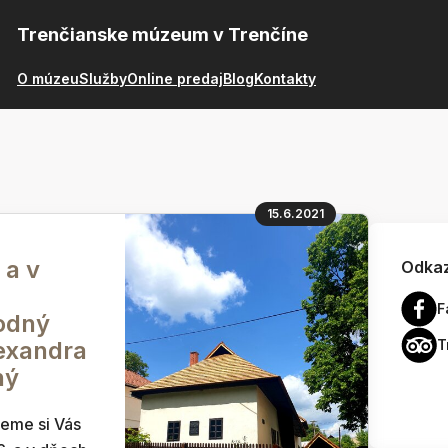
Trenčianske múzeum v Trenčíne
O múzeu
Služby
Online predaj
Blog
Kontakty
15.6.2021
 a v
Odkaz
F
odný
lexandra
T
ný
jeme si Vás