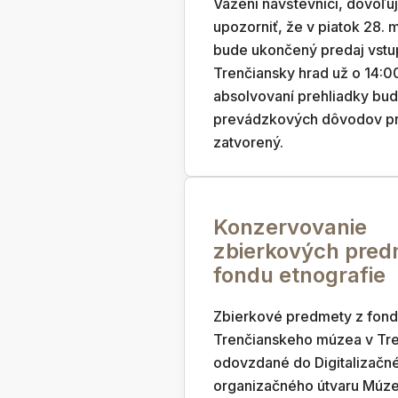
Vážení návštevníci, dovoľu
upozorniť, že v piatok 28. 
bude ukončený predaj vstu
Trenčiansky hrad už o 14:0
absolvovaní prehliadky bud
prevádzkových dôvodov pr
zatvorený.
Konzervovanie
zbierkových pre
fondu etnografie
Zbierkové predmety z fond
Trenčianskeho múzea v Tre
odovzdané do Digitalizačné
organizačného útvaru Múze