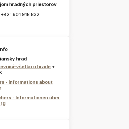
jom hradných priestorov
: +421 901 918 832
l
info
iansky hrad
evníci-všetko o hrade
+
k
ors - Informations about
e
hers - Informationen über
urg