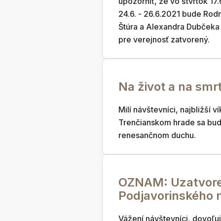
upozorniť, že vo štvrtok 17.
24.6. - 26.6.2021 bude Rod
Štúra a Alexandra Dubčeka 
pre verejnosť zatvorený.
Na život a na smr
Milí návštevníci, najbližší v
Trenčianskom hrade sa bud
renesančnom duchu.
OZNAM: Uzatvore
Podjavorinského
Vážení návštevníci, dovoľu