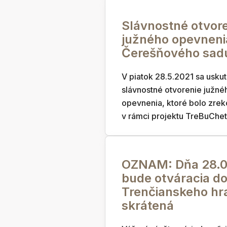
Slávnostné otvor
južného opevneni
Čerešňového sad
V piatok 28.5.2021 sa uskut
slávnostné otvorenie južné
opevnenia, ktoré bolo zre
v rámci projektu TreBuChet
OZNAM: Dňa 28.0
bude otváracia d
Trenčianskeho hr
skrátená