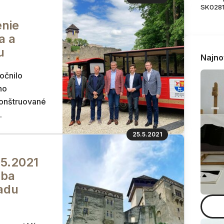
SK028
enie
a a
u
Najno
očnilo
ho
konštruované
.
25.5.2021
5.2021
oba
adu