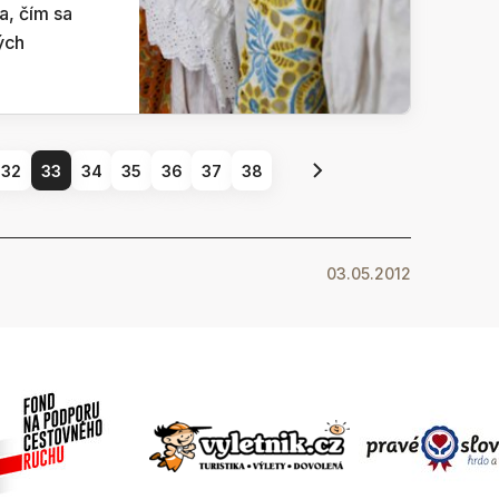
a, čím sa
ých
32
33
34
35
36
37
38
03.05.2012