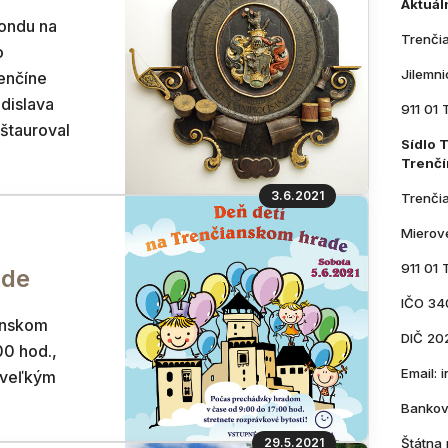
Aktuál
ondu na
Trenči
o
Jilemn
enčíne
dislava
911 01 
eštauroval
Sídlo 
Trenčí
3.6.2021
Trenči
Mierov
911 01 
ade
IČO 34
anskom
DIČ 20
00 hod.,
Email:
 veľkým
Bankov
29.5.2021
Štátna 