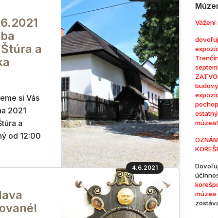
Múzem
6.2021
Vážení 
oba
dovoľuj
Štúra a
expozí
Trenčí
ka
septem
ZATVOR
budovy
expozí
jeme si Vás
pochop
úna 2021
ostatn
túra a
múzea!
ný od 12:00
OZNÁM
KOREŠ
Dovoľu
4.6.2021
účinno
korešp
lava
múzea 
zostáv
rované!