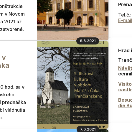
Prená
onštrukcie
um v Novom
Tel.č.
E-mai
na 2021 až
 zatvorené.
8.6.2021
Hrad 
 v
Trenč
áka
Návšt
cenni
Visit
00 hod. sa v
castl
nskeho
Besuc
í prednáška
die B
bí vládnutia
o.
7.6.2021