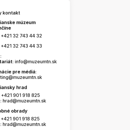
y kontakt
čianske múzeum
nčíne
: +421 32 743 44 32
: +421 32 743 44 33
:
tariát
: info@muzeumtn.sk
mácie pre médiá
:
ting@muzeumtn.sk
iansky hrad
: +421 901 918 825
l: hrad@muzeumtn.sk
obné obrady
: +421 901 918 825
l: hrad@muzeumtn.sk