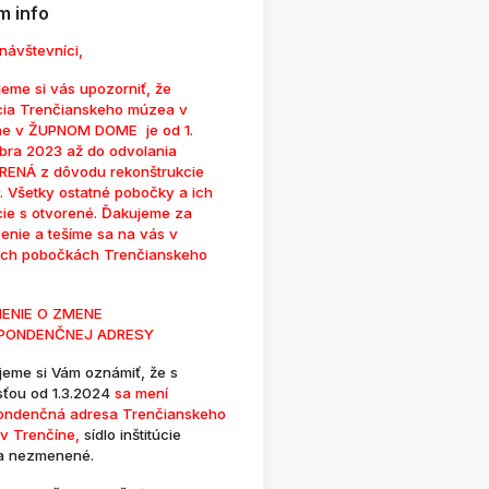
 info
návštevníci,
eme si vás upozorniť, že
cia Trenčianskeho múzea v
ne v ŽUPNOM DOME je od 1.
bra 2023 až do odvolania
ENÁ z dôvodu rekonštrukcie
. Všetky ostatné pobočky a ich
cie s otvorené. Ďakujeme za
enie a tešíme sa na vás v
ých pobočkách Trenčianskeho
ENIE O ZMENE
PONDENČNEJ ADRESY
jeme si Vám oznámiť, že s
sťou od 1.3.2024
sa mení
ondenčná adresa Trenčianskeho
v Trenčíne,
sídlo inštitúcie
a nezmenené.