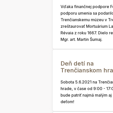
Vďaka finančnej podpore F
podporu umenia sa podaril
Trenčianskemu múzeu v Tr
zreštaurovať Mortuárium La
Révaia z roku 1667. Dielo r
Mgr. art. Martin Šumaj.
Deň detí na
Trenčianskom hr
Sobota 5.6.2021 na Trenči
hrade, v čase od 9:00 - 17:
bude patriť najmä malým aj
deťom!