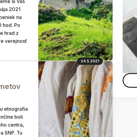
jeme si Vás
mája 2021
peniek na
0 hod. Po
e hrad z
e verejnosť
24.5.2021
dmetov
u etnografia
nčíne boli
ho centra,
a SNP. Tu