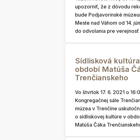
upozorniť, že z dôvodu rek
bude Podjavorinské múze
Meste nad Váhom od 14. jú
do odvolania pre verejnosť
Sídlisková kultúra
období Matúša Č
Trenčianskeho
Vo štvrtok 17. 6. 2021 o 16:
Kongregačnej sále Trenčia
múzea v Trenčíne uskutočn
o sídliskovej kultúre v obdo
Matúša Čáka Trenčianskeh