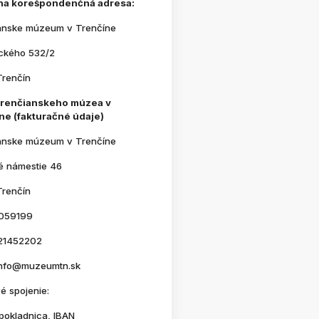
na korešpondenčná adresa:
anske múzeum v Trenčíne
ického 532/2
Trenčín
Trenčianskeho múzea v
ne (fakturačné údaje)
anske múzeum v Trenčíne
é námestie 46
Trenčín
059199
21452202
 info@muzeumtn.sk
é spojenie:
pokladnica, IBAN