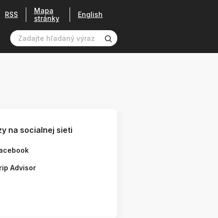
Mapa
RSS
English
stránky
y na socialnej sieti
acebook
rip Advisor