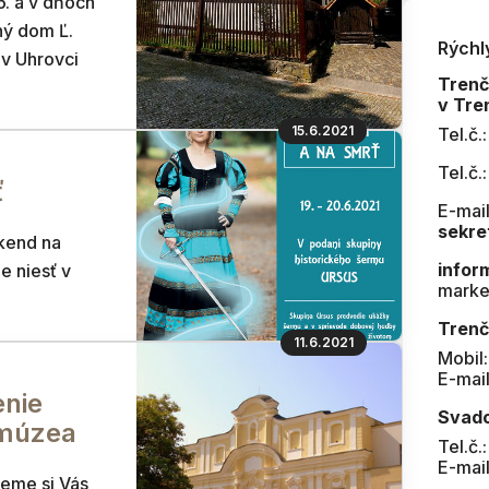
6. a v dňoch
ný dom Ľ.
Rýchl
v Uhrovci
Tren
v Tre
15.6.2021
Tel.č.
Tel.č.
ť
E-mail
sekre
íkend na
infor
e niesť v
marke
Trenč
11.6.2021
Mobil
E-mai
nie
Svad
 múzea
Tel.č.
E-mai
jeme si Vás