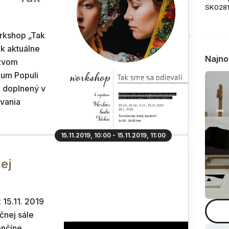
SK028
rkshop „Tak
 k aktuálne
Najno
ázvom
ium Populi
e doplnený v
ívania
15.11.2019, 10:00 - 15.11.2019, 11:00
ej
 15.11. 2019
čnej sále
enčíne