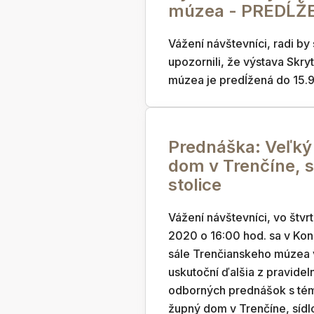
múzea - PREDĹŽ
Vážení návštevníci, radi by
upozornili, že výstava Skry
múzea je predĺžená do 15.
Prednáška: Veľký
dom v Trenčíne, s
stolice
Vážení návštevníci, vo štvrt
2020 o 16:00 hod. sa v Ko
sále Trenčianskeho múzea 
uskutoční ďalšia z pravidel
odborných prednášok s té
župný dom v Trenčíne, sídlo