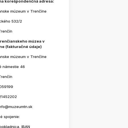
na korešpondenčná adresa:
anske múzeum v Trenčíne
ického 532/2
Trenčín
Trenčianskeho múzea v
ne (fakturačné údaje)
anske múzeum v Trenčíne
é námestie 46
Trenčín
059199
21452202
 info@muzeumtn.sk
é spojenie:
pokladnica, IBAN