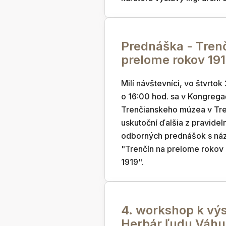
Prednáška - Tren
prelome rokov 191
Milí návštevníci, vo štvrtok 
o 16:00 hod. sa v Kongrega
Trenčianskeho múzea v Tr
uskutoční ďalšia z pravidel
odborných prednášok s n
"Trenčín na prelome rokov 
1919".
4. workshop k vý
Herbár ľudu Váhu