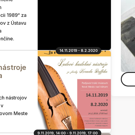
m
cii 1989“ za
kov z Ústavu
a
nčíne.
14.11.2019 - 8.2.2020
ástroje
a
h nástrojov
 v
Novom Meste
9.11.2019, 14:00 - 9.11.2019, 17:00