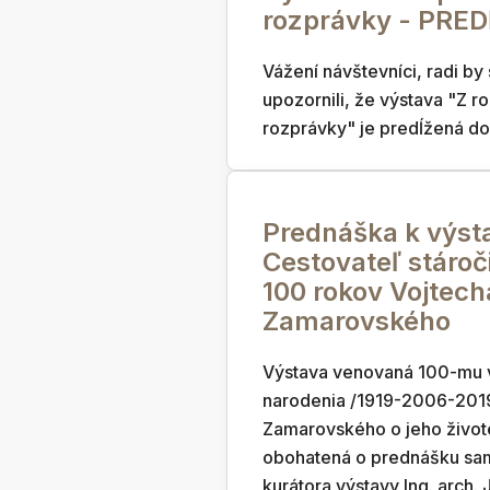
rozprávky - PRE
Vážení návštevníci, radi by
upozornili, že výstava "Z r
rozprávky" je predĺžená do
Prednáška k výst
Cestovateľ stároč
100 rokov Vojtech
Zamarovského
Výstava venovaná 100-mu 
narodenia /1919-2006-2019
Zamarovského o jeho živote
obohatená o prednášku sa
kurátora výstavy Ing. arch. J