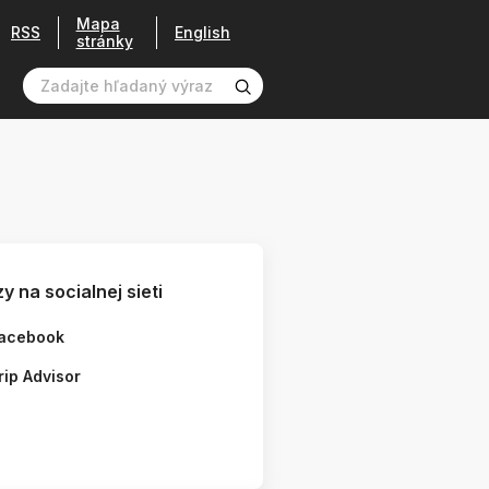
Mapa
RSS
English
stránky
y na socialnej sieti
acebook
rip Advisor