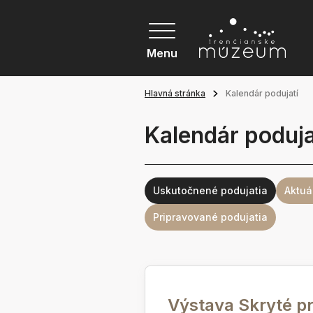
Menu
Hlavná stránka
Kalendár podujatí
Kalendár poduja
Uskutočnené podujatia
Aktuá
Pripravované podujatia
Výstava Skryté p