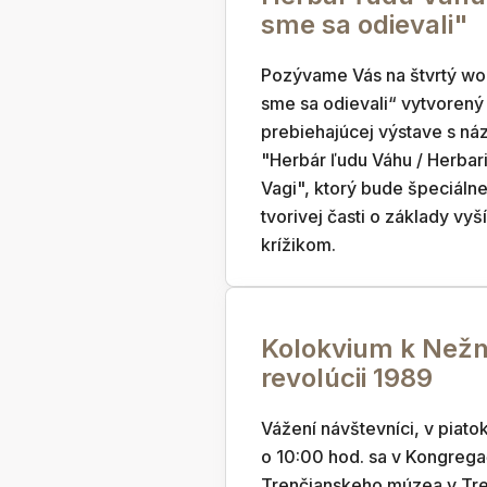
sme sa odievali"
Pozývame Vás na štvrtý wo
sme sa odievali“ vytvorený
prebiehajúcej výstave s n
"Herbár ľudu Váhu / Herbar
Vagi", ktorý bude špeciáln
tvorivej časti o základy vyš
krížikom.
Kolokvium k Nežn
revolúcii 1989
Vážení návštevníci, v piatok
o 10:00 hod. sa v Kongrega
Trenčianskeho múzea v Tr