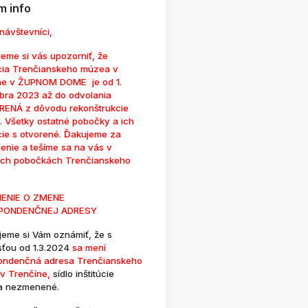
 info
návštevníci,
eme si vás upozorniť, že
cia Trenčianskeho múzea v
ne v ŽUPNOM DOME je od 1.
bra 2023 až do odvolania
ENÁ z dôvodu rekonštrukcie
. Všetky ostatné pobočky a ich
cie s otvorené. Ďakujeme za
enie a tešíme sa na vás v
ých pobočkách Trenčianskeho
ENIE O ZMENE
PONDENČNEJ ADRESY
jeme si Vám oznámiť, že s
sťou od 1.3.2024
sa mení
ondenčná adresa Trenčianskeho
v Trenčíne,
sídlo inštitúcie
a nezmenené.