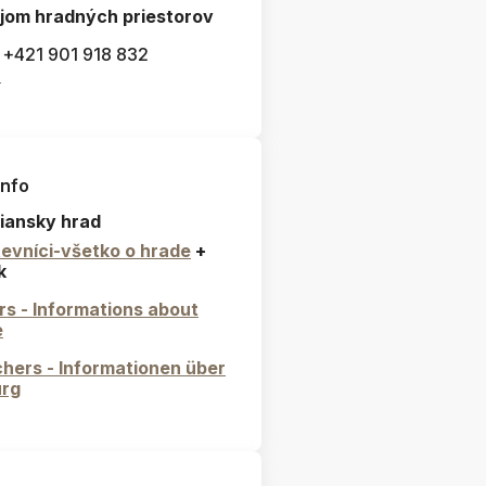
jom hradných priestorov
: +421 901 918 832
l
info
iansky hrad
evníci-všetko o hrade
+
k
ors - Informations about
e
hers - Informationen über
urg