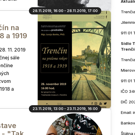
Aktuál
28.11.2019, 16:00 - 28.11.2019, 17:00
Trenči
Jilemn
čín na
911 01 
8 a 1919
Sídlo 
28. 11. 2019
Trenčí
čnej sále
Trenči
enčíne
Mierov
ných
ázvom
911 01 
1918 a
IČO 34
DIČ 20
23.11.2019, 13:00 - 23.11.2019, 16:00
Email:
Bankov
stave
 - "Tak
Štátna 