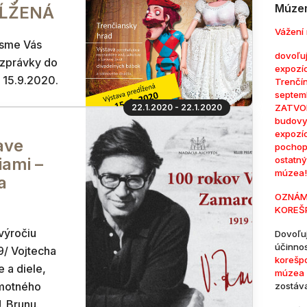
Múzem
DĹŽENÁ
Vážení 
 sme Vás
dovoľuj
ozprávky do
expozí
 15.9.2020.
Trenčí
septem
22.1.2020 - 22.1.2020
ZATVOR
budovy
expozí
ave
pochop
iami –
ostatn
múzea!
a
OZNÁM
KOREŠ
výročiu
Dovoľu
účinno
/ Vojtecha
korešp
 a diele,
múzea 
motného
zostáv
. Brunu.