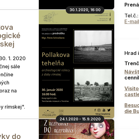
Prená
30.1.2020, 16:00
Tel.č.
E-mai
kova
ogické
skej
Hrad 
 30. 1. 2020
Trenč
čnej sále
Návšt
enčíne
cenni
ných
Visit
oraz na
castl
Besuc
y rímskej".
die B
24.1.2020 - 15.9.2020
vky do