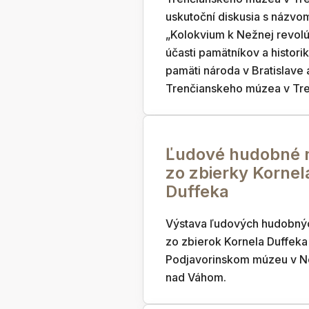
uskutoční diskusia s názvo
„Kolokvium k Nežnej revolú
účasti pamätníkov a histori
pamäti národa v Bratislave 
Trenčianskeho múzea v Tre
Ľudové hudobné n
zo zbierky Kornel
Duffeka
Výstava ľudových hudobnýc
zo zbierok Kornela Duffeka
Podjavorinskom múzeu v 
nad Váhom.