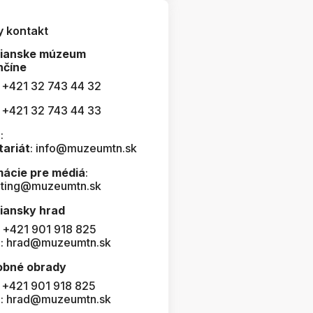
y kontakt
čianske múzeum
nčíne
: +421 32 743 44 32
: +421 32 743 44 33
:
tariát
: info@muzeumtn.sk
mácie pre médiá
:
ting@muzeumtn.sk
iansky hrad
: +421 901 918 825
l: hrad@muzeumtn.sk
obné obrady
: +421 901 918 825
l: hrad@muzeumtn.sk