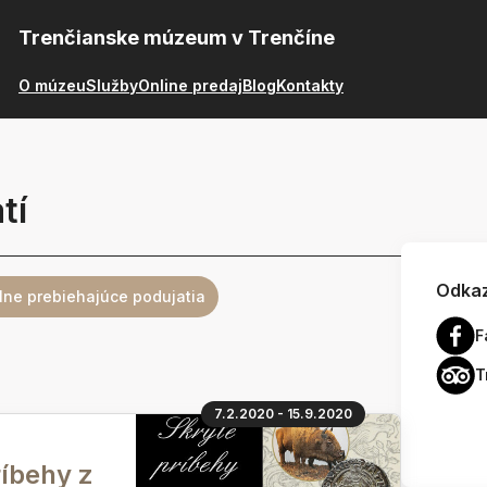
Trenčianske múzeum v Trenčíne
O múzeu
Služby
Online predaj
Blog
Kontakty
tí
Odkaz
lne prebiehajúce podujatia
F
T
7.2.2020 - 15.9.2020
ríbehy z