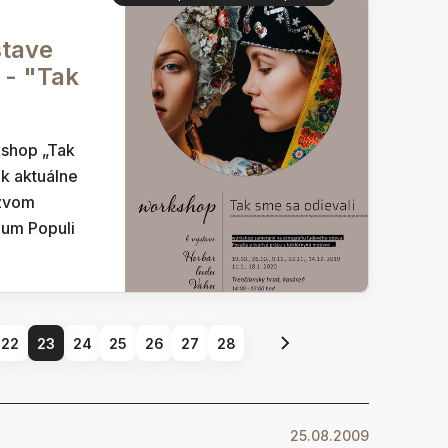
stave
 - "Tak
kshop „Tak
 k aktuálne
ázvom
ium Populi
22
23
24
25
26
27
28
25.08.2009