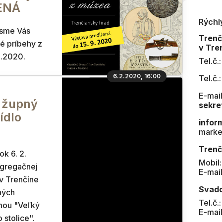
ENÁ
Rýchl
 sme Vás
Tren
té príbehy z
v Tre
9.2020.
Tel.č.
6.2.2020, 16:00
Tel.č.
E-mail
 župný
sekre
ídlo
infor
marke
Trenč
ok 6. 2.
Mobil
ngregačnej
E-mai
v Trenčíne
Svad
ných
Tel.č.
mou "Veľký
E-mai
 stolice".