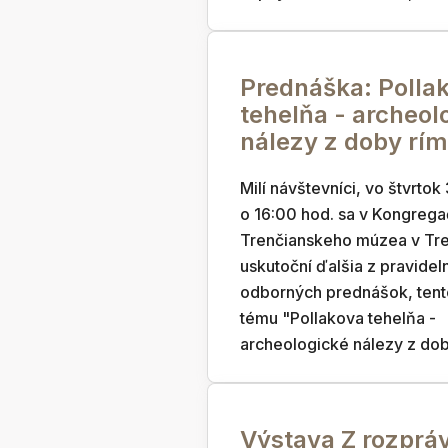
Prednáška: Polla
tehelňa - archeol
nálezy z doby rím
Milí návštevníci, vo štvrtok
o 16:00 hod. sa v Kongrega
Trenčianskeho múzea v Tr
uskutoční ďalšia z pravidel
odborných prednášok, tent
tému "Pollakova tehelňa -
archeologické nálezy z dob
Výstava Z rozprá