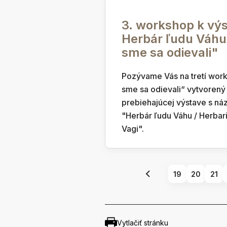
3. workshop k vý
Herbár ľudu Váhu
sme sa odievali"
Pozývame Vás na tretí wor
sme sa odievali“ vytvorený
prebiehajúcej výstave s n
"Herbár ľudu Váhu / Herbar
Vagi".
19
20
21
Vytlačiť stránku