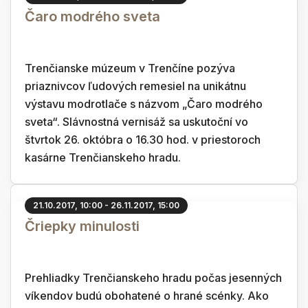
Čaro modrého sveta
Trenčianske múzeum v Trenčíne pozýva
priaznivcov ľudových remesiel na unikátnu
výstavu modrotlače s názvom „Čaro modrého
sveta“. Slávnostná vernisáž sa uskutoční vo
štvrtok 26. októbra o 16.30 hod. v priestoroch
kasárne Trenčianskeho hradu.
21.10.2017, 10:00 - 26.11.2017, 15:00
Čriepky minulosti
Prehliadky Trenčianskeho hradu počas jesenných
víkendov budú obohatené o hrané scénky. Ako