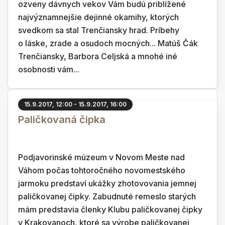
ozveny dávnych vekov Vám budú priblížené
najvýznamnejšie dejinné okamihy, ktorých
svedkom sa stal Trenčiansky hrad. Príbehy
o láske, zrade a osudoch mocných... Matúš Čák
Trenčiansky, Barbora Celjská a mnohé iné
osobnosti vám...
15.9.2017, 12:00 - 15.9.2017, 16:00
Paličkovaná čipka
Podjavorinské múzeum v Novom Meste nad
Váhom počas tohtoročného novomestského
jarmoku predstaví ukážky zhotovovania jemnej
paličkovanej čipky. Zabudnuté remeslo starých
mám predstavia členky Klubu paličkovanej čipky
v Krakovanoch, ktoré sa výrobe paličkovanej