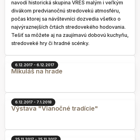
navodí historická skupina VRES malým i veľkým
divákom predvianočnú stredovekú atmosféru,
počas ktorej sa návštevníci dozvedia všetko o
najvýraznejších črtách stredovekého hodovania.
Tešiť sa môžete aj na zaujímavú dobovú kuchyňu,
stredoveké hry či hradné scénky.
6.12.2017 - 6.12.2017
Mikuláš na hrade
6.12.2017 - 7.1.2018
Výstava "Vianočné tradície"
25.11.2017 - 25.11.2017