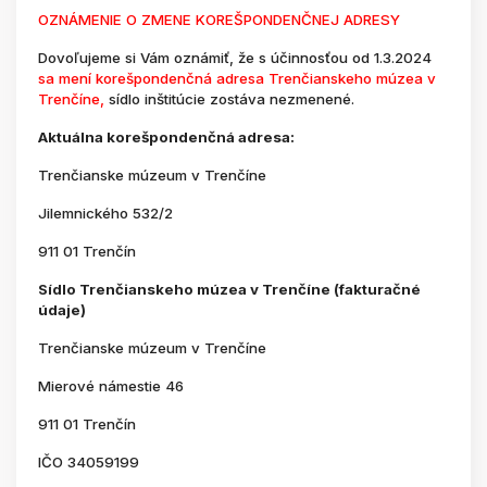
OZNÁMENIE O ZMENE KOREŠPONDENČNEJ ADRESY
Dovoľujeme si Vám oznámiť, že s účinnosťou od 1.3.2024
sa mení korešpondenčná adresa Trenčianskeho múzea v
Trenčíne,
sídlo inštitúcie zostáva nezmenené.
Aktuálna korešpondenčná adresa:
Trenčianske múzeum v Trenčíne
Jilemnického 532/2
911 01 Trenčín
Sídlo Trenčianskeho múzea v Trenčíne (fakturačné
údaje)
Trenčianske múzeum v Trenčíne
Mierové námestie 46
911 01 Trenčín
IČO 34059199