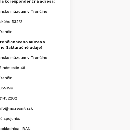
na korešpondenčná adresa:
anske múzeum v Trenčíne
ického 532/2
Trenčín
Trenčianskeho múzea v
ne (fakturačné údaje)
anske múzeum v Trenčíne
é námestie 46
Trenčín
059199
21452202
 info@muzeumtn.sk
é spojenie:
pokladnica, IBAN