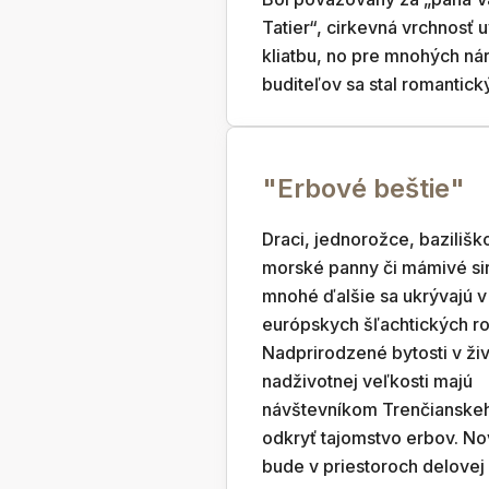
Tatier“, cirkevná vrchnosť u
kliatbu, no pre mnohých n
buditeľov sa stal romantic
"Erbové beštie"
Draci, jednorožce, baziliško
morské panny či mámivé sir
mnohé ďalšie sa ukrývajú v
európskych šľachtických r
Nadprirodzené bytosti v živ
nadživotnej veľkosti majú
návštevníkom Trenčianske
odkryť tajomstvo erbov. No
bude v priestoroch delovej 