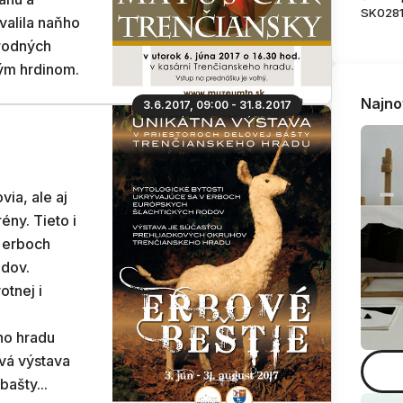
SK028
valila naňho
árodných
kým hrdinom.
Najno
3.6.2017, 09:00 - 31.8.2017
via, ale aj
ény. Tieto i
 erboch
odov.
otnej i
ho hradu
vá výstava
bašty...