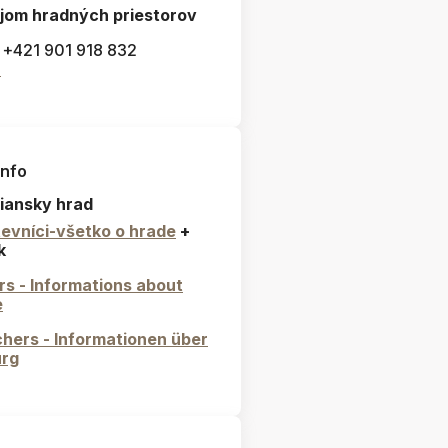
jom hradných priestorov
: +421 901 918 832
l
info
iansky hrad
evníci-všetko o hrade
+
k
ors - Informations about
e
hers - Informationen über
urg