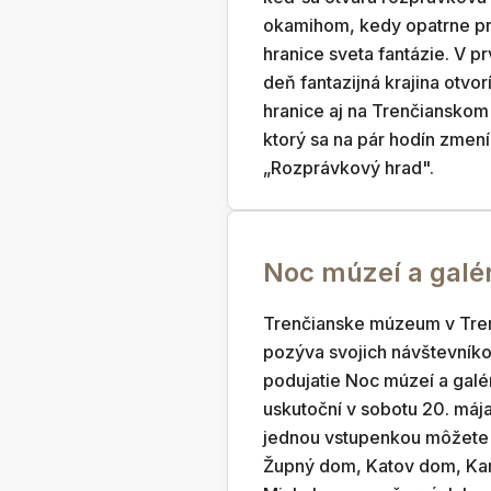
okamihom, kedy opatrne p
hranice sveta fantázie. V p
deň fantazijná krajina otvor
hranice aj na Trenčianskom
ktorý sa na pár hodín zmení
„Rozprávkový hrad".
Noc múzeí a galér
Trenčianske múzeum v Tre
pozýva svojich návštevníko
podujatie Noc múzeí a galér
uskutoční v sobotu 20. mája
jednou vstupenkou môžete 
Župný dom, Katov dom, Kar