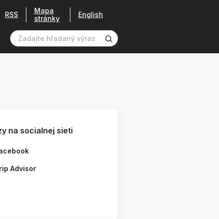
Mapa
RSS
English
stránky
y na socialnej sieti
acebook
rip Advisor