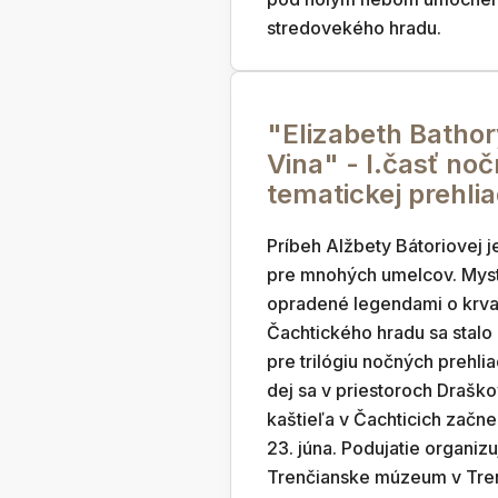
stredovekého hradu.
"Elizabeth Bathor
Vina" - I.časť noč
tematickej prehli
Príbeh Alžbety Bátoriovej j
pre mnohých umelcov. Mys
opradené legendami o krva
Čachtického hradu sa stal
pre trilógiu nočných prehlia
dej sa v priestoroch Drašk
kaštieľa v Čachticich začne
23. júna. Podujatie organizu
Trenčianske múzeum v Tre