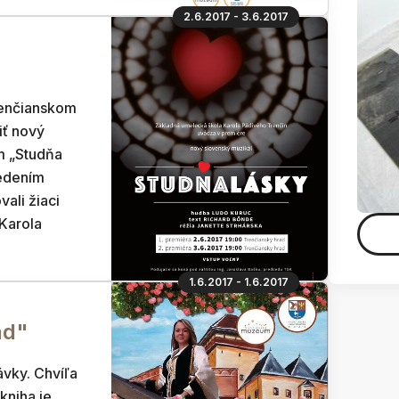
2.6.2017 - 3.6.2017
renčianskom
iť nový
m „Studňa
vedením
ali žiaci
Karola
1.6.2017 - 1.6.2017
ad"
vky. Chvíľa
kniha je