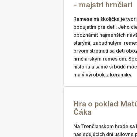
- majstri hrnčiari
Remeselná školička je tvor
podujatím pre deti. Jeho ci
oboznámiť najmenších návš
starými, zabudnutými reme
prvom stretnutí sa deti obo
hrnčiarskym remeslom. Spo
históriu a samé si budú môc
malý výrobok z keramiky.
Hra o poklad Mat
Čáka
Na Trenčianskom hrade sa
nasledujúcich dní usilovne pá