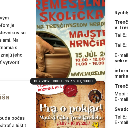
Rýchl
ivým
Tren
eľom je
v Tre
tevníkov so
Tel.č.
slami. Na
Tel.č.
známia s
znajú jeho
E-mail
sekre
ť vytvoriť
infor
marke
13.7.2017, 09:00 - 16.7.2017, 18:00
Trenč
Mobil
úša
E-mai
Svad
Tel.č.
 bude počas
E-mai
trať a lúštiť