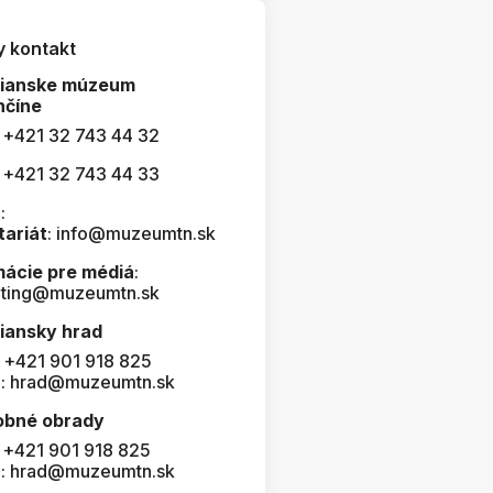
y kontakt
čianske múzeum
nčíne
: +421 32 743 44 32
: +421 32 743 44 33
:
tariát
: info@muzeumtn.sk
mácie pre médiá
:
ting@muzeumtn.sk
iansky hrad
: +421 901 918 825
l: hrad@muzeumtn.sk
obné obrady
: +421 901 918 825
l: hrad@muzeumtn.sk