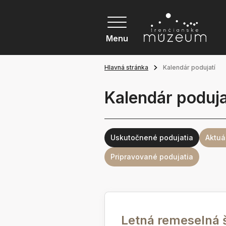
Menu
Hlavná stránka
Kalendár podujatí
Kalendár poduja
Uskutočnené podujatia
Aktuá
Pripravované podujatia
Letná remeselná 