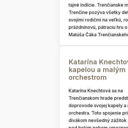
tajné indície. Trenčianske
Trenčíne pozýva všetky det
svojimi rodičmi na veľkú, r
prázdninovú, pátraciu hru 
Matúša Čáka Trenčianskeh
Katarína Knechto
kapelou a malým
orchestrom
Katarína Knechtová sa na
Trenčianskom hrade predst
doprovode svojej kapely a
orchestra. Toto spojenie pr
divákom nevšedný zážitok 
pod holým nebom umocnený