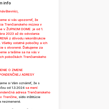
 info
návštevníci,
eme si vás upozorniť, že
cia Trenčianskeho múzea v
ne v ŽUPNOM DOME je od 1.
bra 2023 až do odvolania
ENÁ z dôvodu rekonštrukcie
. Všetky ostatné pobočky a ich
cie s otvorené. Ďakujeme za
enie a tešíme sa na vás v
ých pobočkách Trenčianskeho
ENIE O ZMENE
PONDENČNEJ ADRESY
jeme si Vám oznámiť, že s
sťou od 1.3.2024
sa mení
ondenčná adresa Trenčianskeho
v Trenčíne,
sídlo inštitúcie
a nezmenené.