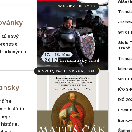
Aktuál
17.6.2017 - 18.6.2017
Trenči
ovánky
Jilemn
911 01 
sú nový
Sídlo 
 prenesie
Trenčí
etradičným a
Trenči
Mierov
6.6.2017, 16:30 - 6.6.2017, 18:00
911 01 
iansky
IČO 34
DIČ 20
nčíne
 o históriu
Email:
nej z
Bankov
histórie.
Štátna 
áhu a