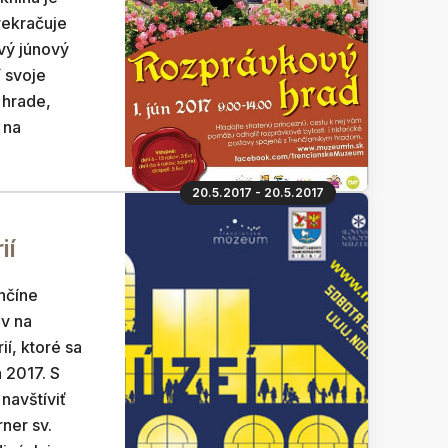
rekračuje
rvý júnový
í svoje
 hrade,
 na
20.5.2017 - 20.5.2017
ií
nčíne
v na
ií, ktoré sa
 2017. S
navštíviť
ner sv.