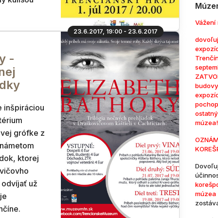
Múzem
Vážení 
23.6.2017, 19:00 - 23.6.2017
dovoľuj
expozí
y -
Trenčí
septem
nej
ZATVOR
adky
budovy
expozí
pochop
e inšpiráciou
ostatn
térium
múzea!
vej grófke z
OZNÁM
o námetom
KOREŠ
dok, ktorej
Dovoľu
ovičovho
účinno
 odvíjať už
korešp
múzea 
je
zostáv
nčíne.