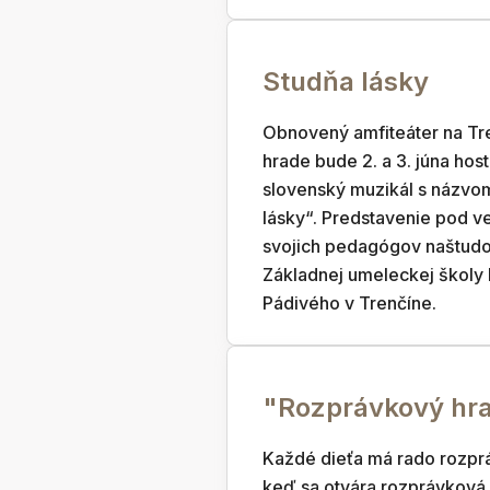
Studňa lásky
Obnovený amfiteáter na T
hrade bude 2. a 3. júna host
slovenský muzikál s názvo
lásky“. Predstavenie pod 
svojich pedagógov naštudov
Základnej umeleckej školy 
Pádivého v Trenčíne.
"Rozprávkový hr
Každé dieťa má rado rozprá
keď sa otvára rozprávková 