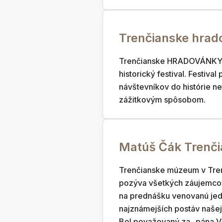
Trenčianske hrad
Trenčianske HRADOVÁNKY 
historický festival. Festival
návštevníkov do histórie n
zážitkovým spôsobom.
Matúš Čák Trenč
Trenčianske múzeum v Tre
pozýva všetkých záujemcov
na prednášku venovanú jed
najznámejších postáv našej 
Bol považovaný za „pána V