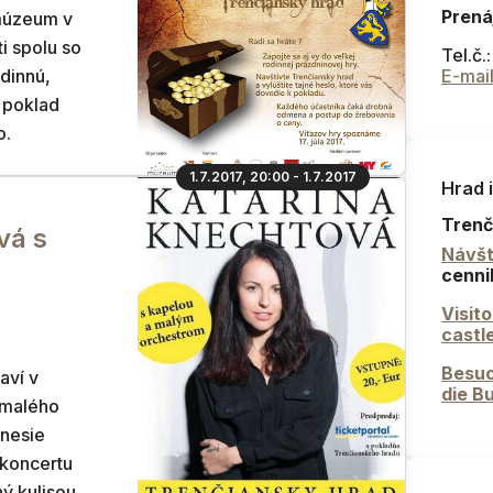
Prená
 múzeum v
i spolu so
Tel.č.
odinnú,
E-mai
o poklad
o.
1.7.2017, 20:00 - 1.7.2017
Hrad 
Trenč
vá s
Návšt
cenni
Visit
castl
Besuc
aví v
die B
 malého
inesie
koncertu
 kulisou