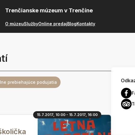
Trenčianske múzeum v Trenčíne
O múzeu
Služby
Online predaj
Blog
Kontakty
tí
Odkaz
lne prebiehajúce podujatia
F
T
15.7.2017, 10:00 - 15.7.2017, 16:00
školička