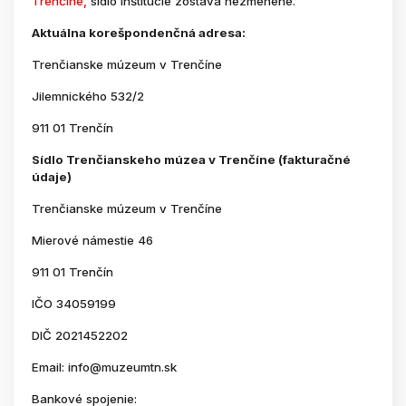
Trenčíne,
sídlo inštitúcie zostáva nezmenené.
Aktuálna korešpondenčná adresa:
Trenčianske múzeum v Trenčíne
Jilemnického 532/2
911 01 Trenčín
Sídlo Trenčianskeho múzea v Trenčíne (fakturačné
údaje)
Trenčianske múzeum v Trenčíne
Mierové námestie 46
911 01 Trenčín
IČO 34059199
DIČ 2021452202
Email: info@muzeumtn.sk
Bankové spojenie: