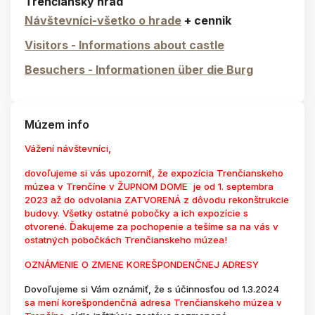
Trenčiansky hrad
Návštevníci-všetko o hrade
+ cennik
Visitors - Informations about castle
Besuchers - Informationen über die Burg
Múzem info
Vážení návštevníci,
dovoľujeme si vás upozorniť, že expozícia Trenčianskeho
múzea v Trenčíne v ŽUPNOM DOME je od 1. septembra
2023 až do odvolania ZATVORENÁ z dôvodu rekonštrukcie
budovy. Všetky ostatné pobočky a ich expozície s
otvorené. Ďakujeme za pochopenie a tešíme sa na vás v
ostatných pobočkách Trenčianskeho múzea!
OZNÁMENIE O ZMENE KOREŠPONDENČNEJ ADRESY
Dovoľujeme si Vám oznámiť, že s účinnosťou od 1.3.2024
sa mení korešpondenčná adresa Trenčianskeho múzea v