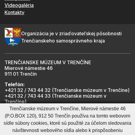
Videogaléria
Kontakty
Organizácia je v zriaďovateľskej pôsobnosti
Trenčianskeho samosprávneho kraja
TRENČIANSKE MÚZEUM V TRENČÍNE
Mierové námestie 46
911 01 Trenčín
Telefón:
+421 32 / 743 44 32 (Trenčianske múzeum v Trenčíne)
+421 32 / 743 44 33 (Trenčianske múzeum v
Trenčíne)
+421 901 918 825 (Trenčiansky hrad - informátor -
Trenčianske múzeum v Trenčíne, Mierové námestie 46
počas otváracích hodín hradu)
(P.O.BOX 120), 912 50 Trenčín používa na tomto webovom
sídle súbory cookies, ktoré sú použité za účelom sledovania
návštevnosti webového sídla alebo k prispôsobeniu
Mapa stránky
RSS
Cookies nastavenie
Ochrana osobných údajov