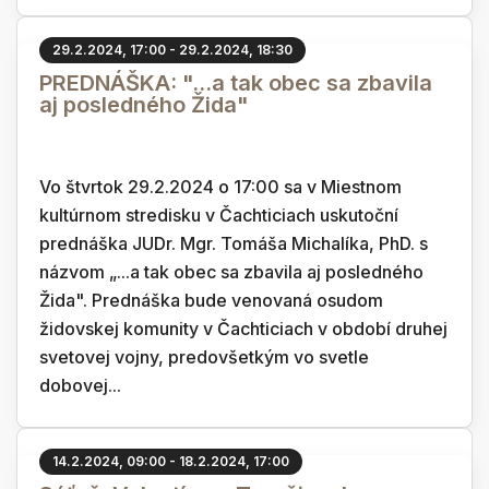
29.2.2024, 17:00 - 29.2.2024, 18:30
PREDNÁŠKA: "...a tak obec sa zbavila
aj posledného Žida"
Vo štvrtok 29.2.2024 o 17:00 sa v Miestnom
kultúrnom stredisku v Čachticiach uskutoční
prednáška JUDr. Mgr. Tomáša Michalíka, PhD. s
názvom „...a tak obec sa zbavila aj posledného
Žida". Prednáška bude venovaná osudom
židovskej komunity v Čachticiach v období druhej
svetovej vojny, predovšetkým vo svetle
dobovej...
14.2.2024, 09:00 - 18.2.2024, 17:00