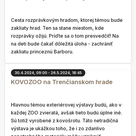
Cesta rozprávkovým hradom, ktorej témou bude
zakliaty hrad. Ten sa stane miestom, kde
rozprávky ožijú. Príďte sa o tom presvedčiť! Na
na deti bude čakať dôležitá úloha - zachrániť
zakliatu princeznú Barboru.
30.4.2024, 09:00 - 26.5.2024, 18:45
KOVOZOO na Trenčianskom hrade
Hlavnou témou exteriérovej výstavy budú, ako v
každej ZOO zvieratá, avšak tieto budú úplne iné.
Sú totiž vyrobené z kovošrotu. Táto netradičná
výstava je ukážkou toho, že i zo zdanlivo