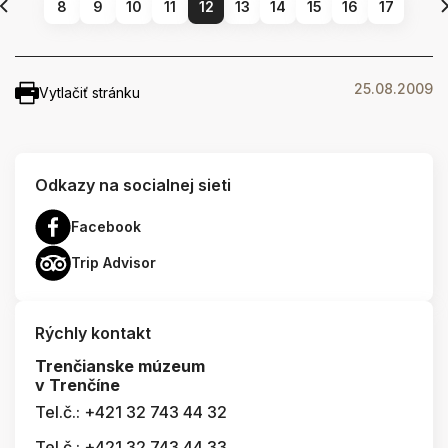
8
9
10
11
12
13
14
15
16
17
25.08.2009
Vytlačiť stránku
Odkazy na socialnej sieti
Facebook
Trip Advisor
Rýchly kontakt
Trenčianske múzeum
v Trenčíne
Tel.č.: +421 32 743 44 32
Tel.č.: +421 32 743 44 33