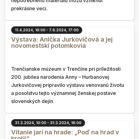
nepotrebného materiálu môžu vzniknúť
prekrásne veci.
11.4.2024, 16:00 - 7.6.2024, 17:00
Výstava: Anička Jurkovičová a jej
novomestskí potomkovia
Trenčianske múzeum v Trenčíne pri príležitosti
200. jubilea narodenia Anny – Hurbanovej
Jurkovičovej pripravilo výstavu venovanú životu
a posolstvu tejto významnej ženskej postave
slovenských dejín.
31.3.2024, 10:00 - 31.3.2024, 16:00
Vítanie jari na hrade: „Poď na hrad v
kroji!“