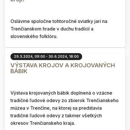
Oslávme spoločne tohtoročné sviatky jari na
Trenčianskom hrade v duchu tradícií a
slovenského folklóru.
29.3.2024, 09:00 - 30.6.2024, 18:00
VÝSTAVA KROJOV A KROJOVANÝCH
BÁBIK
Výstava krojovaných bábik doplnená o vzácne
tradičné ľudové odevy zo zbierok Trenčianskeho
múzea v Trenčíne, na ktorej sa predstavia
tradičné ľudové odevy z takmer všetkých
okresov Trenčianskeho kraja.