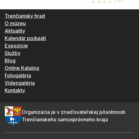
Trenčiansky hrad
O múzeu
Aktuality
Kalendár podujatí
Expozície
Služby
Blog
Online Katalóg
Fotogaléria
Videogaléria
Kontakty
Organizácia je v zriaďovateľskej pôsobnosti
Trenčianskeho samosprávneho kraja