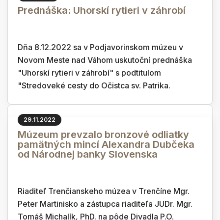
Prednáška: Uhorskí rytieri v záhrobí
Dňa 8.12.2022 sa v Podjavorinskom múzeu v
Novom Meste nad Váhom uskutoční prednáška
"Uhorskí rytieri v záhrobí" s podtitulom
"Stredoveké cesty do Očistca sv. Patrika.
29.11.2022
Múzeum prevzalo bronzové odliatky
pamätných mincí Alexandra Dubčeka
od Národnej banky Slovenska
Riaditeľ Trenčianskeho múzea v Trenčíne Mgr.
Peter Martinisko a zástupca riaditeľa JUDr. Mgr.
Tomáš Michalík, PhD. na pôde Divadla P.O.