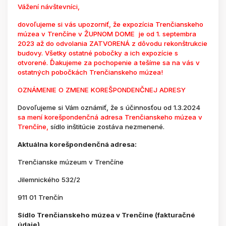
Vážení návštevníci,
dovoľujeme si vás upozorniť, že expozícia Trenčianskeho
múzea v Trenčíne v ŽUPNOM DOME je od 1. septembra
2023 až do odvolania ZATVORENÁ z dôvodu rekonštrukcie
budovy. Všetky ostatné pobočky a ich expozície s
otvorené. Ďakujeme za pochopenie a tešíme sa na vás v
ostatných pobočkách Trenčianskeho múzea!
OZNÁMENIE O ZMENE KOREŠPONDENČNEJ ADRESY
Dovoľujeme si Vám oznámiť, že s účinnosťou od 1.3.2024
sa mení korešpondenčná adresa Trenčianskeho múzea v
Trenčíne,
sídlo inštitúcie zostáva nezmenené.
Aktuálna korešpondenčná adresa:
Trenčianske múzeum v Trenčíne
Jilemnického 532/2
911 01 Trenčín
Sídlo Trenčianskeho múzea v Trenčíne (fakturačné
údaje)