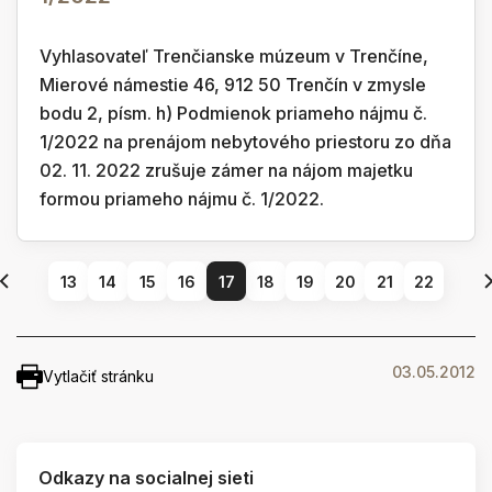
Vyhlasovateľ Trenčianske múzeum v Trenčíne,
Mierové námestie 46, 912 50 Trenčín v zmysle
bodu 2, písm. h) Podmienok priameho nájmu č.
1/2022 na prenájom nebytového priestoru zo dňa
02. 11. 2022 zrušuje zámer na nájom majetku
formou priameho nájmu č. 1/2022.
13
14
15
16
17
18
19
20
21
22
03.05.2012
Vytlačiť stránku
Odkazy na socialnej sieti