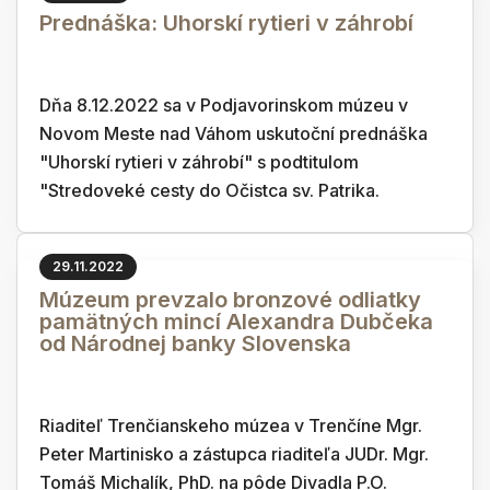
Prednáška: Uhorskí rytieri v záhrobí
Dňa 8.12.2022 sa v Podjavorinskom múzeu v
Novom Meste nad Váhom uskutoční prednáška
"Uhorskí rytieri v záhrobí" s podtitulom
"Stredoveké cesty do Očistca sv. Patrika.
29.11.2022
Múzeum prevzalo bronzové odliatky
pamätných mincí Alexandra Dubčeka
od Národnej banky Slovenska
Riaditeľ Trenčianskeho múzea v Trenčíne Mgr.
Peter Martinisko a zástupca riaditeľa JUDr. Mgr.
Tomáš Michalík, PhD. na pôde Divadla P.O.