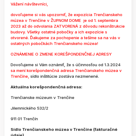
Vážení návštevníci,
dovoľujeme si vás upozorniť, že expozícia Trenčianskeho
múzea v Trenčíne v ŽUPNOM DOME je od 1. septembra
2023 až do odvolania ZATVORENÁ z dôvodu rekonštrukcie
budovy. Všetky ostatné pobočky a ich expozície s
otvorené. Ďakujeme za pochopenie a tešíme sa na vás v
ostatných pobočkách Trenčianskeho múzea!
OZNÁMENIE O ZMENE KOREŠPONDENČNEJ ADRESY
Dovoľujeme si Vám oznámiť, že s účinnosťou od 1.3.2024
sa mení korešpondenčná adresa Trenčianskeho múzea v
Trenčíne,
sídlo inštitúcie zostáva nezmenené.
Aktuálna korešpondenčná adresa:
Trenčianske múzeum v Trenčíne
Jilemnického 532/2
911 01 Trenčín
Sídlo Trenčianskeho múzea v Trenčíne (fakturačné
údaje)