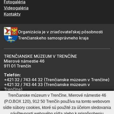
Fotogaléria
Videogaléria
Kontakty
Organizácia je v zriaďovateľskej pôsobnosti
Trenčianskeho samosprávneho kraja
TRENČIANSKE MÚZEUM V TRENČÍNE
Mierové námestie 46
911 01 Trenčín
Telefón:
+421 32 / 743 44 32 (Trenčianske múzeum v Trenčíne)
+421 32 / 743 44 33 (Trenčianske múzeum v
Trenčíne)
+421 901 918 825 (Trenčiansky hrad - informátor -
Trenčianske múzeum v Trenčíne, Mierové námestie 46
počas otváracích hodín hradu)
(P.O.BOX 120), 912 50 Trenčín používa na tomto webovom
sídle súbory cookies, ktoré sú použité za účelom sledovania
návštevnosti webového sídla alebo k prispôsobeniu