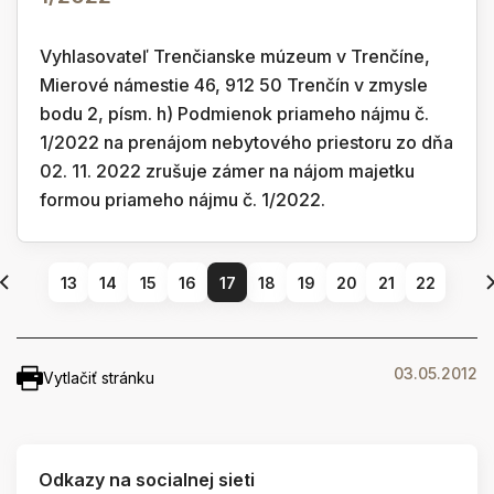
Vyhlasovateľ Trenčianske múzeum v Trenčíne,
Mierové námestie 46, 912 50 Trenčín v zmysle
bodu 2, písm. h) Podmienok priameho nájmu č.
1/2022 na prenájom nebytového priestoru zo dňa
02. 11. 2022 zrušuje zámer na nájom majetku
formou priameho nájmu č. 1/2022.
13
14
15
16
17
18
19
20
21
22
03.05.2012
Vytlačiť stránku
Odkazy na socialnej sieti