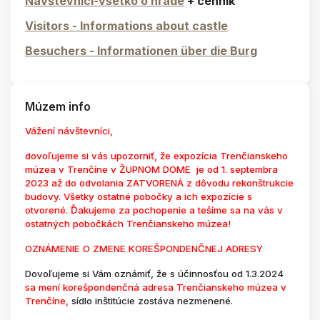
Návštevníci-všetko o hrade
+ cennik
Visitors - Informations about castle
Besuchers - Informationen über die Burg
Múzem info
Vážení návštevníci,
dovoľujeme si vás upozorniť, že expozícia Trenčianskeho
múzea v Trenčíne v ŽUPNOM DOME je od 1. septembra
2023 až do odvolania ZATVORENÁ z dôvodu rekonštrukcie
budovy. Všetky ostatné pobočky a ich expozície s
otvorené. Ďakujeme za pochopenie a tešíme sa na vás v
ostatných pobočkách Trenčianskeho múzea!
OZNÁMENIE O ZMENE KOREŠPONDENČNEJ ADRESY
Dovoľujeme si Vám oznámiť, že s účinnosťou od 1.3.2024
sa mení korešpondenčná adresa Trenčianskeho múzea v
Trenčíne,
sídlo inštitúcie zostáva nezmenené.