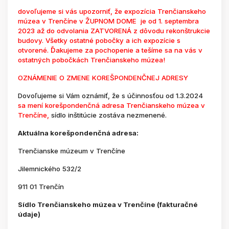
dovoľujeme si vás upozorniť, že expozícia Trenčianskeho
múzea v Trenčíne v ŽUPNOM DOME je od 1. septembra
2023 až do odvolania ZATVORENÁ z dôvodu rekonštrukcie
budovy. Všetky ostatné pobočky a ich expozície s
otvorené. Ďakujeme za pochopenie a tešíme sa na vás v
ostatných pobočkách Trenčianskeho múzea!
OZNÁMENIE O ZMENE KOREŠPONDENČNEJ ADRESY
Dovoľujeme si Vám oznámiť, že s účinnosťou od 1.3.2024
sa mení korešpondenčná adresa Trenčianskeho múzea v
Trenčíne,
sídlo inštitúcie zostáva nezmenené.
Aktuálna korešpondenčná adresa:
Trenčianske múzeum v Trenčíne
Jilemnického 532/2
911 01 Trenčín
Sídlo Trenčianskeho múzea v Trenčíne (fakturačné
údaje)