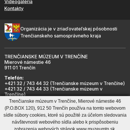
Videogaléria
Kontakty
Organizácia je v zriaďovateľskej pôsobnosti
Trenčianskeho samosprávneho kraja
TRENČIANSKE MÚZEUM V TRENČÍNE
Mierové námestie 46
911 01 Trenčín
Telefón:
+421 32 / 743 44 32 (Trenčianske múzeum v Trenčíne)
+421 32 / 743 44 33 (Trenčianske múzeum v
Trenčíne)
+421 901 918 825 (Trenčiansky hrad - informátor -
Trenčianske múzeum v Trenčíne, Mierové námestie 46
počas otváracích hodín hradu)
(P.O.BOX 120), 912 50 Trenčín používa na tomto webovom
sídle súbory cookies, ktoré sú použité za účelom sledovania
návštevnosti webového sídla alebo k prispôsobeniu
Mapa stránky
RSS
Cookies nastavenie
Ochrana osobných údajov
zobrazenia webových stránok www.muzeumtn.sk.
Cookies - viac informácií
Vyhlásenie o prístupnosti