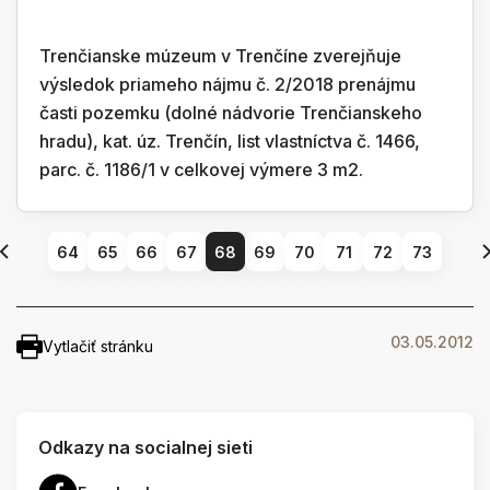
Trenčianske múzeum v Trenčíne zverejňuje
výsledok priameho nájmu č. 2/2018 prenájmu
časti pozemku (dolné nádvorie Trenčianskeho
hradu), kat. úz. Trenčín, list vlastníctva č. 1466,
parc. č. 1186/1 v celkovej výmere 3 m2.
64
65
66
67
68
69
70
71
72
73
03.05.2012
Vytlačiť stránku
Odkazy na socialnej sieti